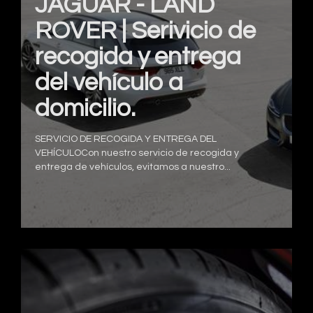
JAGUAR - LAND
ROVER | Serivicio de
recogida y entrega
del vehículo a
domicilio.
SERVICIO DE RECOGIDA Y ENTREGA DEL
VEHÍCULOCon nuestro servicio de recogida y
entrega de vehículos, evitamos a nuestro...