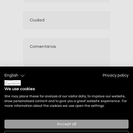
English
Privacy policy
We use cookies
We may place these for analysis of our visitor data, to improve our website,
show personalised content and to give you a great website experience. For
He leído y acepto el
aviso legal
y la
politica de
more information about the cookies we use open the settings.
privacidad
Accept all
Enviar