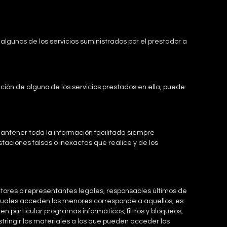
 algunos de los servicios suministrados por el prestador a
tación de alguno de los servicios prestados en ella, puede
mantener toda la información facilitada siempre
taciones falsas o inexactas que realice y de los
utores o representantes legales, responsables últimos de
s cuales acceden los menores corresponde a aquellos, es
 particular programas informáticos, filtros y bloqueos,
estringir los materiales a los que pueden acceder los