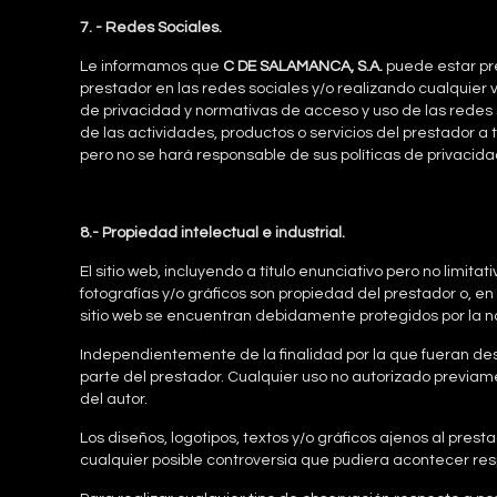
7. - Redes Sociales.
Le informamos que
C DE SALAMANCA, S.A.
puede estar pre
prestador en las redes sociales y/o realizando cualquier v
de privacidad y normativas de acceso y uso de las redes 
de las actividades, productos o servicios del prestador a
pero no se hará responsable de sus políticas de privacida
8.- Propiedad intelectual e industrial.
El sitio web, incluyendo a título enunciativo pero no limit
fotografías y/o gráficos son propiedad del prestador o, en
sitio web se encuentran debidamente protegidos por la no
Independientemente de la finalidad por la que fueran desti
parte del prestador. Cualquier uso no autorizado previam
del autor.
Los diseños, logotipos, textos y/o gráficos ajenos al pre
cualquier posible controversia que pudiera acontecer resp