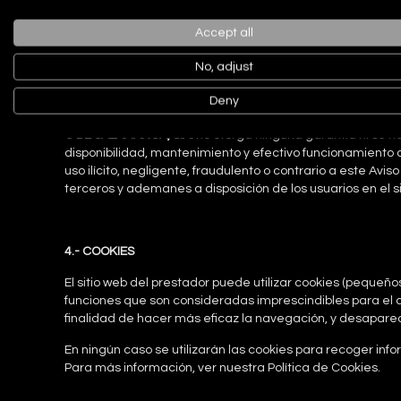
3.- EXCLUSIÓN DE GARANTÍAS Y RESPONSABILIDAD
El prestador se exime de cualquier tipo de responsabilid
Accept all
introducida por un tercero ajeno.
No, adjust
Esta web ha sido revisada y probada para que funcione cor
el prestador no descarta la posibilidad que existan dete
Deny
parecidas que hagan imposible el acceso a la página we
C DE SALAMANCA, S.A.
no otorga ninguna garantía ni se ha
disponibilidad, mantenimiento y efectivo funcionamiento de
uso ilícito, negligente, fraudulento o contrario a este Aviso
terceros y ademanes a disposición de los usuarios en el si
4.- COOKIES
El sitio web del prestador puede utilizar cookies (peque
funciones que son consideradas imprescindibles para el co
finalidad de hacer más eficaz la navegación, y desaparec
En ningún caso se utilizarán las cookies para recoger inf
Para más información, ver nuestra Política de Cookies.