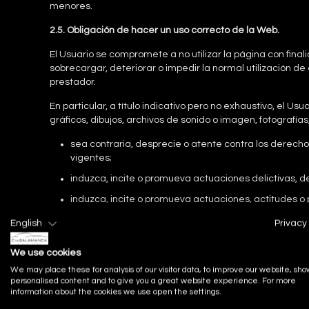
menores.
2.5. Obligación de hacer un uso correcto de la Web.
El Usuario se compromete a no utilizar la página con finali
sobrecargar, deteriorar o impedir la normal utilización 
prestador.
En particular, a título indicativo pero no exhaustivo, el U
gráficos, dibujos, archivos de sonido o imagen, fotografía
sea contraria, desprecie o atente contra los derech
vigentes;
induzca, incite o promueva actuaciones delictivas, den
induzca, incite o promueva actuaciones, actitudes o 
sea contrario al derecho al honor, a la intimidad pers
English
Privacy 
de cualquier manera perjudique la credibilidad del p
We use cookies
constituya publicidad ilícita, engañosa o desleal.
We may place these for analysis of our visitor data, to improve our website, sho
personalised content and to give you a great website experience. For more
information about the cookies we use open the settings.