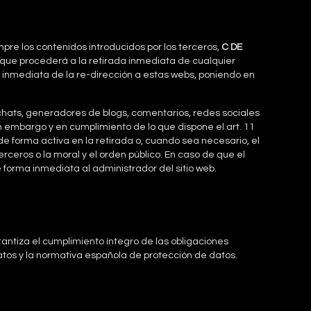
pre los contenidos introducidos por los terceros,
C DE
 que procederá a la retirada inmediata de cualquier
da inmediata de la re-dirección a estas webs, poniendo en
, chats, generadores de blogs, comentarios, redes sociales
n embargo y en cumplimiento de lo que dispone el art. 11
de forma activa en la retirada o, cuando sea necesario, el
rceros o la moral y el orden público. En caso de que el
e forma inmediata al administrador del sitio web.
ntiza el cumplimiento íntegro de las obligaciones
os y la normativa española de protección de datos.