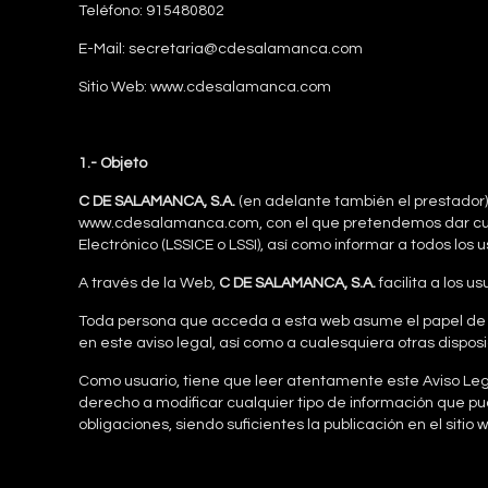
Teléfono: 915480802
E-Mail: secretaria@cdesalamanca.com
Sitio Web: www.cdesalamanca.com
1.- Objeto
C DE SALAMANCA, S.A.
(en adelante también el prestador) 
www.cdesalamanca.com, con el que pretendemos dar cumpl
Electrónico (LSSICE o LSSI), así como informar a todos los 
A través de la Web,
C DE SALAMANCA, S.A.
facilita a los u
Toda persona que acceda a esta web asume el papel de usua
en este aviso legal, así como a cualesquiera otras dispos
Como usuario, tiene que leer atentamente este Aviso Lega
derecho a modificar cualquier tipo de información que pud
obligaciones, siendo suficientes la publicación en el sitio 