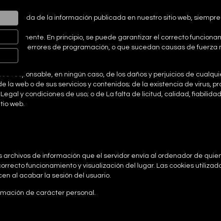
ad derivada de la información publicada en nuestro sitio web, siemp
rectamente. En principio, se puede garantizar el correcto funcionami
rminados errores de programación, o que sucedan causas de fuerza m
b.
ce responsable, en ningún caso, de los daños y perjuicios de cualquie
 la web o de sus servicios y contenidos; de la existencia de virus, p
 Legal y condiciones de uso; o de La falta de licitud, calidad, fiabilida
tio web.
ños archivos de información que el servidor envía al ordenador de qu
rrecto funcionamiento y visualización del lugar. Las cookies utilizad
en al acabar la sesión del usuario.
ormación de carácter personal.