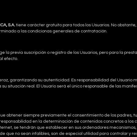
A, S.A.
tiene carácter gratuito para todos los Usuarios. No obstante,
erminado a las condicionas generales de contratación.
ge la previa suscripción o registro de los Usuarios, pero para la pres
al efecto.
 veraz, garantizando su autenticidad. Es responsabilidad del Usuario 
 situación real. El Usuario será el único responsable de las manifes
 que obtener siempre previamente el consentimiento de los padres, t
a responsabilidad en la determinación de contenidos concretos a lo
nternet, se tendrán que establecer en sus ordenadores mecanismos, en
de que no sean infalibles, son de especial utilidad para controlar y r