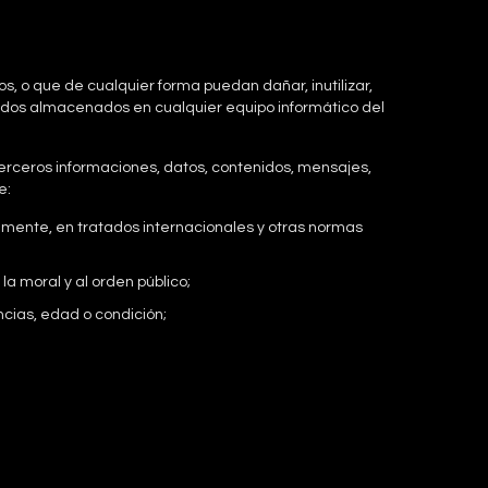
os, o que de cualquier forma puedan dañar, inutilizar,
enidos almacenados en cualquier equipo informático del
e terceros informaciones, datos, contenidos, mensajes,
e:
lmente, en tratados internacionales y otras normas
 la moral y al orden público;
ncias, edad o condición;