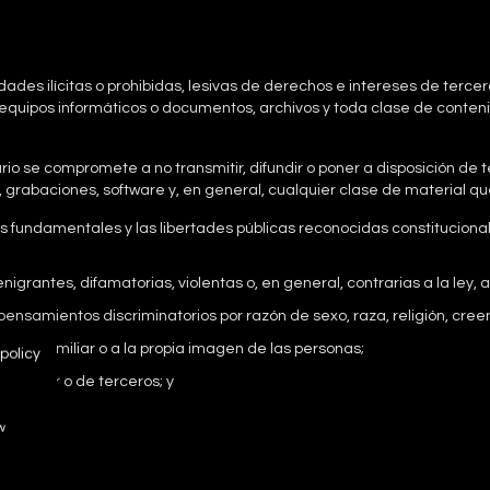
dades ilícitas o prohibidas, lesivas de derechos e intereses de tercer
de equipos informáticos o documentos, archivos y toda clase de cont
suario se compromete a no transmitir, difundir o poner a disposición d
s, grabaciones, software y, en general, cualquier clase de material qu
os fundamentales y las libertades públicas reconocidas constituciona
igrantes, difamatorias, violentas o, en general, contrarias a la ley, a
pensamientos discriminatorios por razón de sexo, raza, religión, cree
onal o familiar o a la propia imagen de las personas;
policy
restador o de terceros; y
w