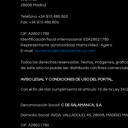
28008 Madrid
Teléfono:
+34 915 480 800
Fax: +34 915 480 800
CIF: A28021780
Identificación fiscal internacional: ESA28021780
Representante autorizado(s): Marta Hdez.-Agero
E-mail:
secretaria@cdesalamanca.com
Todos los derechos reservados. Textos, imágenes, gráfico
de este sitio no puede ser distribuido con fines comercial
AVISO LEGAL Y CONDICIONES DE USO DEL PORTAL.
Con el fin de dar cumplimiento al artículo 10 de la Ley 34
Denominación Social:
C DE SALAMANCA, S.A.
Domicilio Social: AVDA. VALLADOLID, 45, 28008, MADRID, M
CIF: A28021780