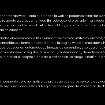
os de terceras webs. Dado que desde la web no podemos controlar siem
 respecto a estos contenidos. En todo caso, el prestador manifiesta
o internacional, la moral o el orden público, procediendo a la retira
do en cuestión.
enidos almacenados, a título enunciativo pero no limitativo, en foros
contenidos de forma independiente a la página web del prestador. Si
odos los usuarios, autoridades y fuerzas de seguridad, y colaborando 
 contravenir la legislación nacional, o internacional, derechos de te
udiera ser susceptible de esta clasificación, se ruega lo notifique d
plimiento de la normativa de protección de datos personales y gara
de seguridad dispuestas al Reglamento Europeo de Protección de dat