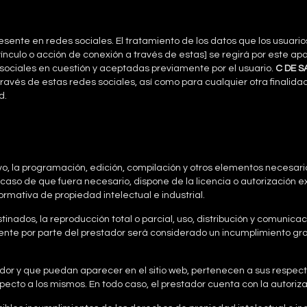
sente en redes sociales. El tratamiento de los datos que los usuari
ínculo o acción de conexión a través de estas] se regirá por este apa
sociales en cuestión y aceptadas previamente por el usuario.
C DE S
 través de estas redes sociales, así como para cualquier otra finalid
d.
ativo, la programación, edición, compilación y otros elementos necesari
 caso de que fuera necesario, dispone de la licencia o autorización e
rmativa de propiedad intelectual e industrial.
nados, la reproducción total o parcial, uso, distribución y comunicac
ente por parte del prestador será considerado un incumplimiento grav
stador y que puedan aparecer en el sitio web, pertenecen a sus respect
ecto a los mismos. En todo caso, el prestador cuenta con la autoriza