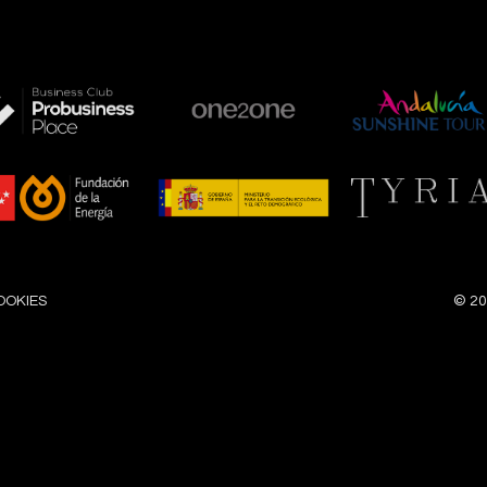
OOKIES
©
20