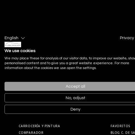
English
Privacy 
We use cookies
We may place these for analysis of our visitor data, to improve our website, sho
personalised content and to give you a great website experience. For more
information about the cookies we use open the settings.
Menú
Accept all
No, adjust
NUEVOS
OCASIÓN
Deny
VENDER MI COCHE
CITA TALLER
DETAILING Y RESTAURACIÓN
C. DE SALAMA
CARROCERÍA Y PINTURA
FAVORITOS
COMPARADOR
BLOG C. DE 