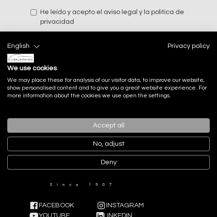
He leído y acepto el
aviso legal
y la
politica de
privacidad
English
Privacy policy
Enviar
We use cookies
We may place these for analysis of our visitor data, to improve our website,
show personalised content and to give you a great website experience. For
more information about the cookies we use open the settings.
Accept all
No, adjust
Deny
FACEBOOK
INSTAGRAM
YOUTUBE
LINKEDIN