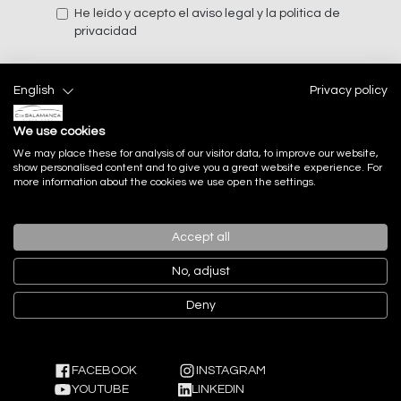
He leído y acepto el
aviso legal
y la
politica de
privacidad
English
Privacy policy
Enviar
We use cookies
We may place these for analysis of our visitor data, to improve our website,
show personalised content and to give you a great website experience. For
more information about the cookies we use open the settings.
Accept all
No, adjust
Deny
FACEBOOK
INSTAGRAM
YOUTUBE
LINKEDIN