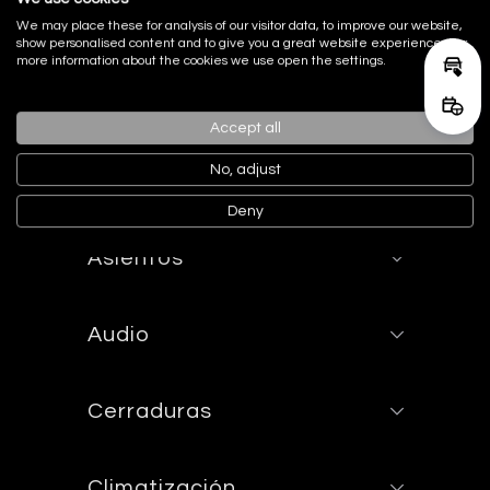
Acabado Interior
We may place these for analysis of our visitor data, to improve our website,
show personalised content and to give you a great website experience. For
more information about the cookies we use open the settings.
Calcu
Acabados de lujo: pomo de la
palanca de cambios en cuero,
Reser
consola central en aluminio,
Accept all
puertas en negro piano y tablero en
cuero sintético
No, adjust
Deny
Asientos
Audio
Cerraduras
Climatización