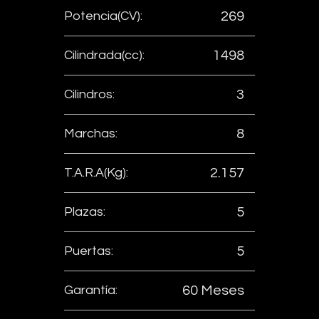
Potencia(CV):
269
Cilindrada(cc):
1498
Cilindros:
3
Marchas:
8
T.A.R.A(Kg):
2.157
Plazas:
5
Puertas:
5
Garantía:
60 Meses