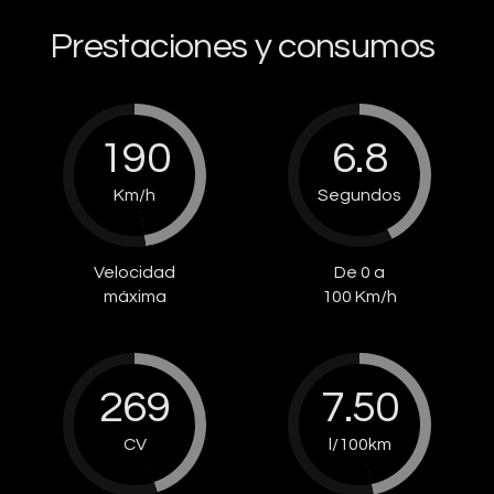
Prestaciones y consumos
190
6.8
Km/h
Segundos
Velocidad
De 0 a
máxima
100 Km/h
269
7.50
CV
l/100km