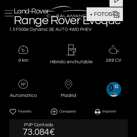
Land-Rover
+ FOTOS
Range Rover Evoque
1.5 P300e Dynamic SE AUTO 4WD PHEV
0 km
269 CV
Híbrido enchufable
Madrid
Automático
Favorito
Comparar
Imprimir
PVP Contado
73.084€