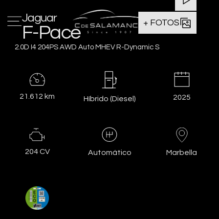
Jaguar
+ FOTOS
F-Pace
2.0D I4 204PS AWD Auto MHEV R-Dynamic S
21.612 km
2025
Híbrido (Diesel)
204 CV
Marbella
Automático