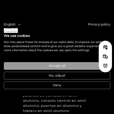
English
Privacy policy
We use cookies
We may place these for analysis of our visitor data, to improve our website,
show personalised content and to give you a great website experience. For
Calcu
more information about the cookies we use open the settings.
Equipamiento
serie incluido
Reser
Accept all
Activ
Acabado Interior
No, adjust
Deny
Acabados de lujo: pomo de la
palanca de cambios en símil
aluminio, consola central en símil
aluminio, puertas en aluminio y
tablero en símil aluminio