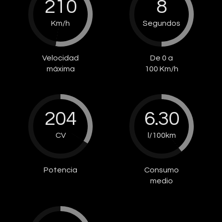
210
8
Km/h
Segundos
Velocidad
De 0 a
máxima
100 Km/h
204
6.30
CV
l/100km
Potencia
Consumo
medio