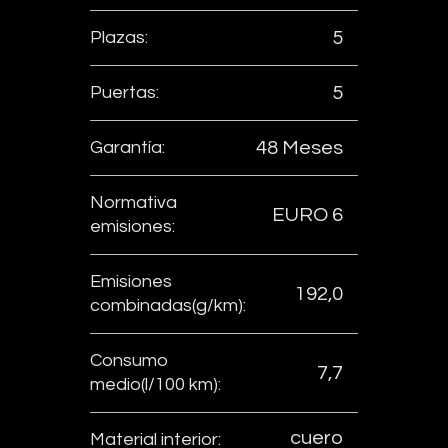
Plazas:
5
Puertas:
5
Garantía:
48 Meses
Normativa
EURO 6
emisiones:
Emisiones
192,0
combinadas(g/km):
Consumo
7,7
medio(l/100 km):
cuero
Material interior: