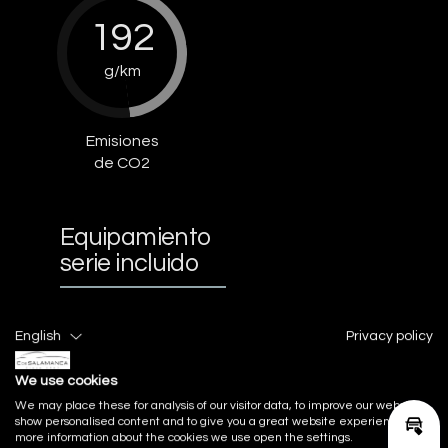
192
g/km
Emisiones
de CO2
Equipamiento
serie incluido
Acabado Interior
English
Privacy policy
We use cookies
Acabados de lujo: pomo de la
We may place these for analysis of our visitor data, to improve our website,
palanca de cambios en símil
show personalised content and to give you a great website experience. For
aluminio, consola central en símil
Calcu
more information about the cookies we use open the settings.
aluminio, puertas en aluminio y