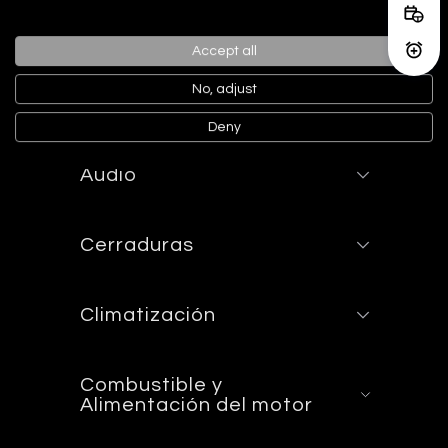
tablero en símil aluminio
Reser
Accept all
Activ
No, adjust
Asientos
Deny
Audio
Cerraduras
Climatización
Combustible y
Alimentación del motor