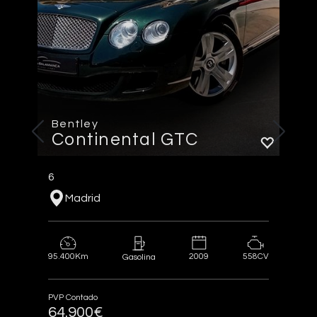
Bentley
Continental GTC
6
Madrid
95.400Km
2009
558CV
Gasolina
PVP Contado
64.900€