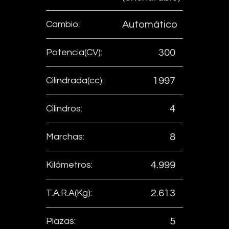
Cambio:
Automático
Potencia(CV):
300
Cilindrada(cc):
1997
Cilindros:
4
Marchas:
8
Kilómetros:
4.999
T.A.R.A(Kg):
2.613
Plazas:
5