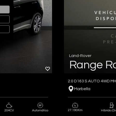
Land-Rover
Range R
2.0 D163 S AUTO 4WD M
Marbella
27.190Km
204CV
Automático
Híbrido (Di