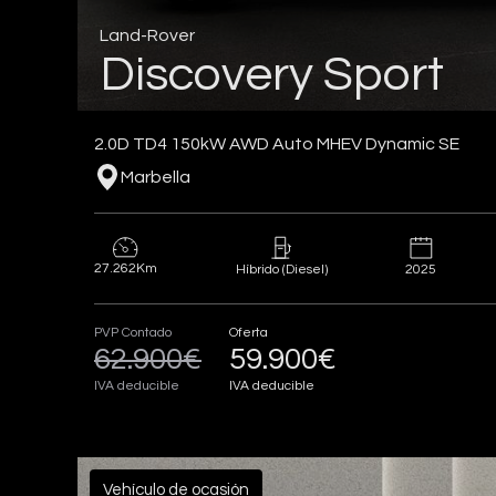
Land-Rover
Discovery Sport
2.0D TD4 150kW AWD Auto MHEV Dynamic SE
Marbella
27.262Km
2025
Híbrido (Diesel)
PVP Contado
Oferta
62.900€
59.900€
IVA deducible
IVA deducible
Vehículo de ocasión