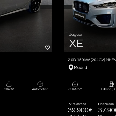
Jaguar
XE
2.0D 150kW (204CV) MHE
Madrid
25.000Km
204CV
Automático
Híbrido (Di
PVP Contado
Financiado
39.900€
37.9