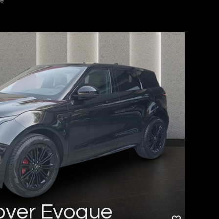
le
over Evoque