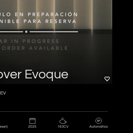
over Evoque
HEV
2025
163CV
esel)
Automático