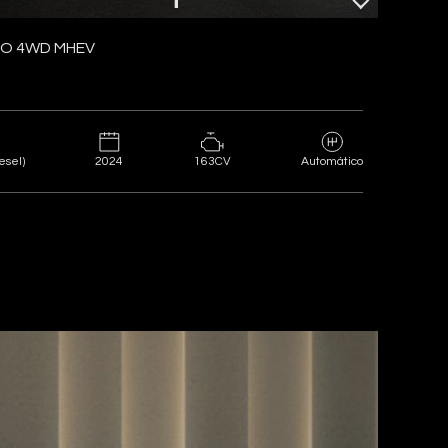
UTO 4WD MHEV
2024
163CV
esel)
Automático