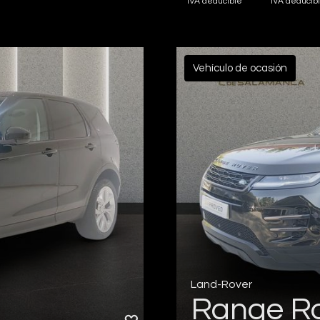
IVA deducible
IVA deducib
Vehículo de ocasión
Land-Rover
Range R