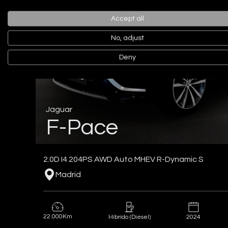
Accept all
No, adjust
Deny
Jaguar
F-Pace
2.0D I4 204PS AWD Auto MHEV R-Dynamic S
Madrid
22.000Km
2024
Híbrido (Diesel)