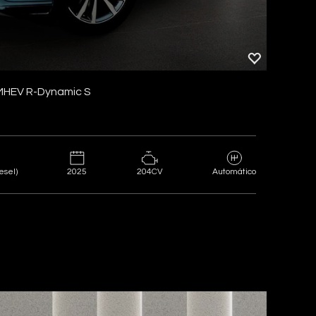
MHEV R-Dynamic S
2025
204CV
esel)
Automático