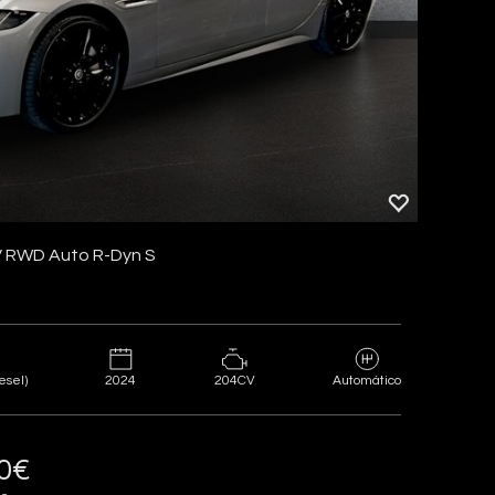
V RWD Auto R-Dyn S
2024
204CV
esel)
Automático
00€