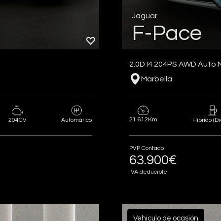
Jaguar
F-Pace
2.0D I4 204PS AWD Auto 
Marbella
21.612Km
204CV
Automático
Híbrido (Di
PVP Contado
63.900€
IVA deducible
Vehículo de ocasión