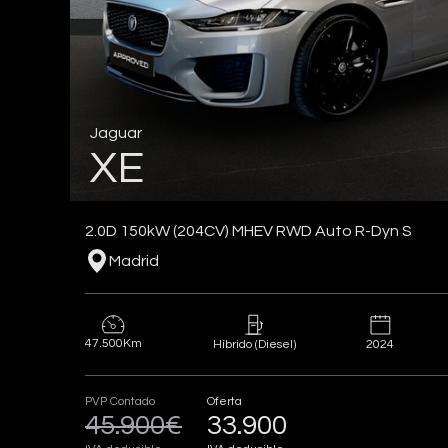
Jaguar
XE
2.0D 150kW (204CV) MHEV RWD Auto R-Dyn S
Madrid
47.500Km
2024
Híbrido (Diesel)
PVP Contado
Oferta
45.900€
33.900