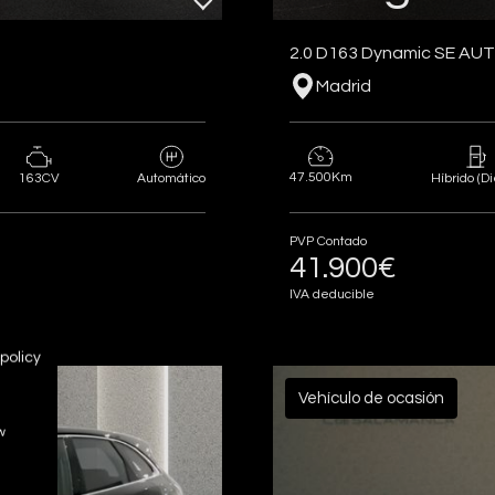
2.0 D163 Dynamic SE A
Madrid
47.500Km
163CV
Automático
Híbrido (Di
PVP Contado
41.900€
IVA deducible
policy
Vehículo de ocasión
w