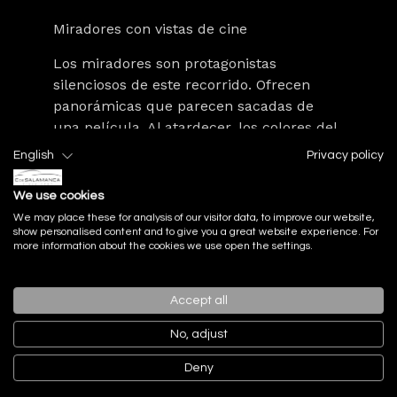
Miradores con vistas de cine
Los miradores son protagonistas
silenciosos de este recorrido. Ofrecen
panorámicas que parecen sacadas de
una película. Al atardecer, los colores del
cielo se funden con el mar creando
English
Privacy policy
escenas inolvidables. Hacer pausas en
estos lugares es esencial. Cada vista
We use cookies
refuerza la conexión con el paisaje
We may place these for analysis of our visitor data, to improve our website,
atlántico.
show personalised content and to give you a great website experience. For
more information about the cookies we use open the settings.
Playas, acantilados y poblaciones con
Accept all
encanto
No, adjust
El litoral combina arenas blancas con
Deny
pueblos cargados de tradición. Cada
parada ofrece una experiencia diferente: