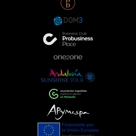
responsabilidad y compromiso.Nuestra
participación con Range Rover en esta
gala responde a una forma de entender
la empresa que va más allá de la
excelencia en el sector de la
automoción. Queremos ser parte activa
de la comunidad, colaborando con
proyectos que ayudan a construir una
sociedad más comprometida y más
humana.Empresas que impulsan el
cambioEventos como la Gala de la AECC
ponen de manifiesto el importante
papel que pueden desempeñar las
empresas cuando unen esfuerzos en
torno a una causa común. La
colaboración entre entidades,