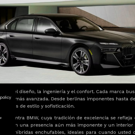
ide del diseño, la ingeniería y el confort. Cada marca bu
policy
nología más avanzada. Desde berlinas imponentes hasta dep
iones de estilo y sofisticación.
e encuentra
BMW
, cuya tradición de excelencia se reflej
w
do, con una presencia aún más imponente y un interior 
ciones
híbridas enchufables
, ideales para cuando usted d