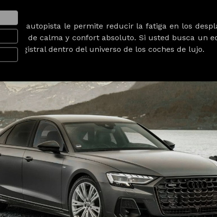
ma en autopista
le permite reducir la fatiga en los desp
iencia de calma y confort absoluto. Si usted busca un equ
ón magistral dentro del universo de los coches de lujo.