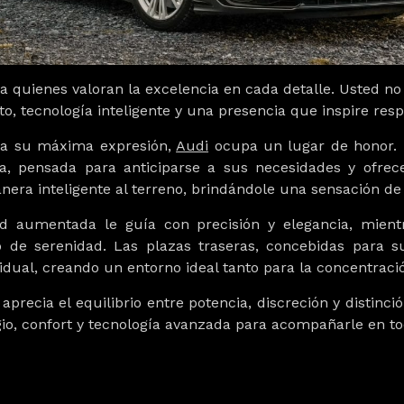
a quienes valoran la excelencia en cada detalle. Usted 
to, tecnología inteligente y una presencia que inspire res
o a su máxima expresión,
Audi
ocupa un lugar de honor.
iva, pensada para anticiparse a sus necesidades y ofr
nera inteligente al terreno, brindándole una sensación de
dad aumentada
le guía con precisión y elegancia, mien
o de serenidad. Las
plazas traseras
, concebidas para s
idual
, creando un entorno ideal tanto para la concentraci
precia el equilibrio entre potencia, discreción y distin
gio, confort y tecnología avanzada
para acompañarle en todo