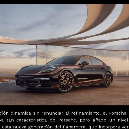
ión dinámica sin renunciar al refinamiento, el
Porsche
va tan característica de
Porsche
, pero añade un nivel
r esta nueva generación del Panamera, que incorpora
ver