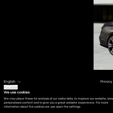
El mundo de los
coches de lujo
representa la cúsp
English
Privacy 
potencia se combina con la exclusividad y la tec
mucho más que medios de transporte: son declarac
We use cookies
Entre las joyas más destacadas del segmento s
We may place these for analysis of our visitor data, to improve our website, sho
personalised content and to give you a great website experience. For more
bávara. Este modelo llega completamente renova
information about the cookies we use open the settings.
ofrece múltiples motorizaciones, incluyendo op