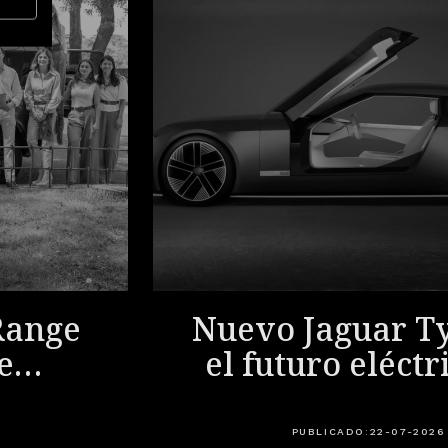
Range
Nuevo Jaguar Ty
e
el futuro eléctr
rid,
Jaguar empieza
a
PUBLICADO:
22-07-2026