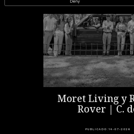
Deny
iety -
Moret Living y 
 2026
Rover | C. d
Salamanca Mad
celebran un
PUBLICADO:
14-07-2026