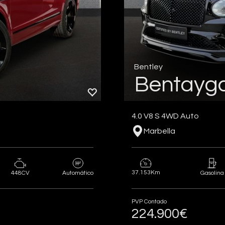
Bentley
Bentayg
4.0 V8 S 4WD Auto
Marbella
37.153Km
448CV
Automático
Gasolina
PVP Contado
224.900€