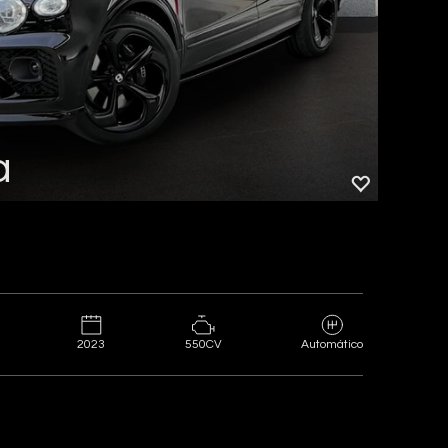
a
2023
550CV
Automático