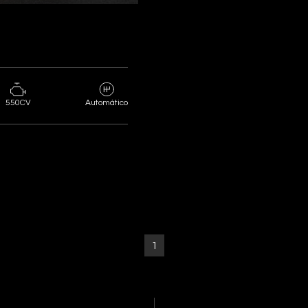
550CV
Automático
1