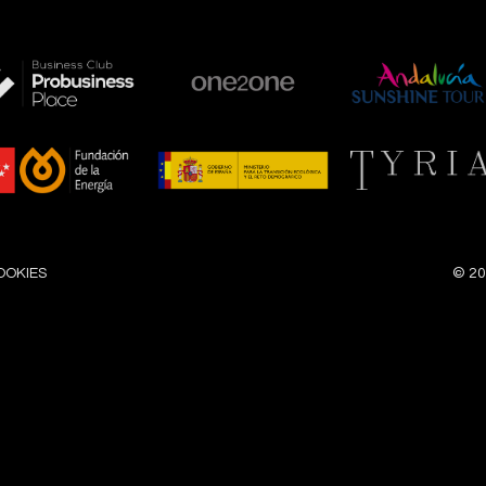
OOKIES
©
20