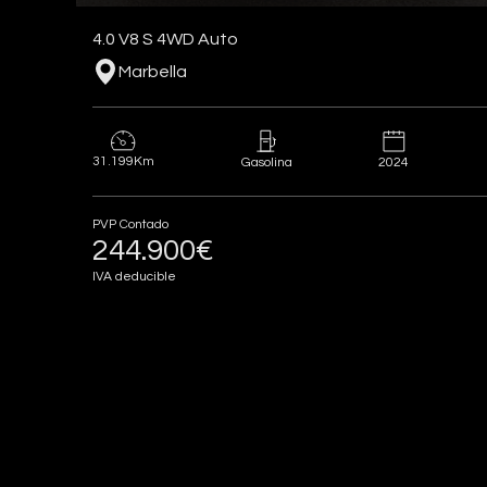
4.0 V8 S 4WD Auto
Marbella
31.199Km
2024
Gasolina
PVP Contado
244.900€
IVA deducible