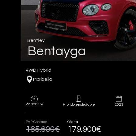
Bentley
Bentayga
4WD Hybrid
Marbella
22.000Km
2023
Híbrido enchufable
PVP Contado
Oferta
185.600€
179.900€