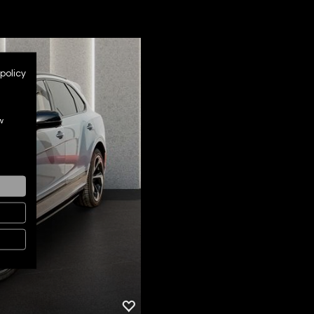
policy
w