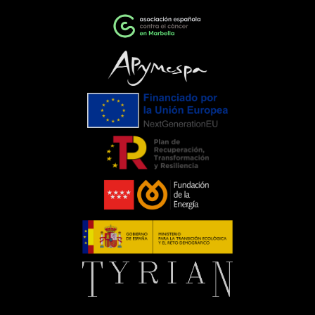
cambioEventos como la Gala de la AECC
ponen de manifiesto el importante
papel que pueden desempeñar las
empresas cuando unen esfuerzos en
torno a una causa común. La
colaboración entre entidades,
organizaciones y ciudadanía demuestra
que, trabajando juntos, es posible
generar un impacto que trasciende el
propio evento.Para C. de Salamanca,
participar en esta iniciativa supone
renovar nuestro compromiso con
aquellas acciones que mejoran la vida
de las personas y apoyan el trabajo de
entidades que, como la Asociación
Española Contra el Cáncer, realizan una