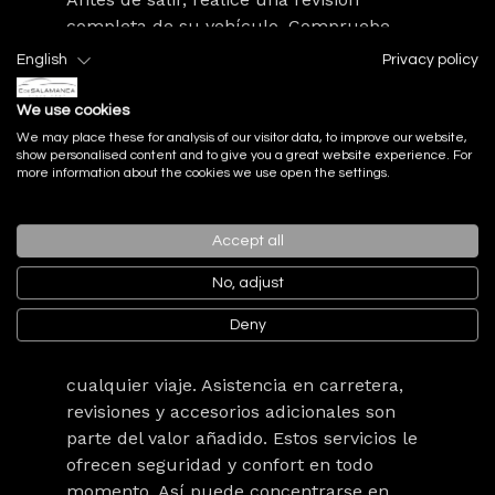
completa de su vehículo. Compruebe
niveles de líquidos, frenos, neumáticos y
English
Privacy policy
suspensión. Una inspección previa evita
complicaciones durante la ruta. Con un
We use cookies
coche en óptimas condiciones, podrá
We may place these for analysis of our visitor data, to improve our website,
show personalised content and to give you a great website experience. For
afrontar sin problemas terrenos
more information about the cookies we use open the settings.
exigentes. Esta preparación le permitirá
disfrutar plenamente de la experiencia.
Accept all
Servicios y comodidades durante su viaje
No, adjust
Deny
La tranquilidad de contar con respaldo
técnico y logístico hace más agradable
cualquier viaje. Asistencia en carretera,
revisiones y accesorios adicionales son
parte del valor añadido. Estos servicios le
ofrecen seguridad y confort en todo
momento. Así puede concentrarse en