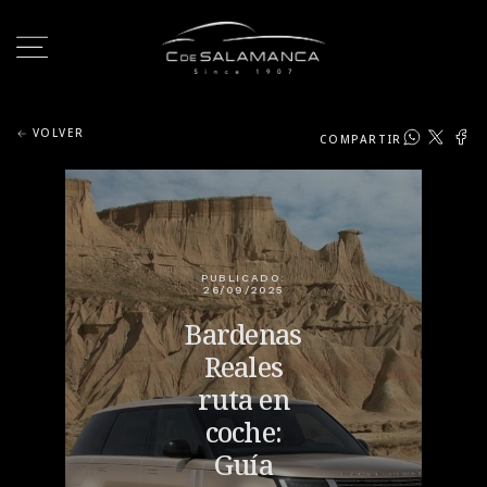
VOLVER
COMPARTIR
PUBLICADO:
26/09/2025
Bardenas
Reales
ruta en
coche:
Guía