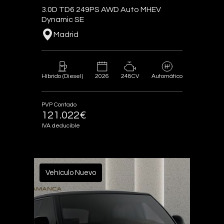
3.0D TD6 249PS AWD Auto MHEV
Dynamic SE
Madrid
2026
248CV
Híbrido (Diesel)
Automático
PVP Contado
121.022€
IVA deducible
Vehículo Nuevo