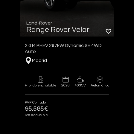
Land-Rover
Range Rover Velar
2.0 I4 PHEV 297kW Dynamic SE 4WD
Auto
Madrid
2026
403CV
Híbrido enchufable
Automático
PVP Contado
95.585€
IVA deducible