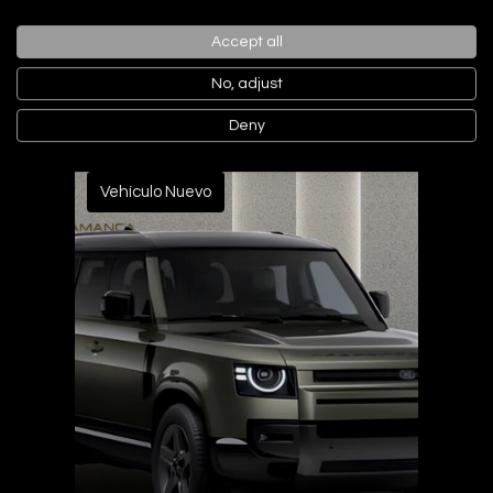
Accept all
PVP Contado
99.892€
No, adjust
Deny
Vehículo Nuevo