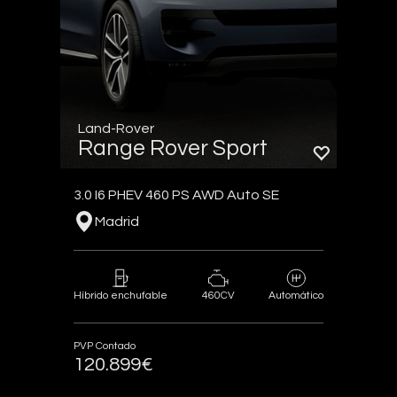
Land-Rover
Range Rover Sport
3.0 I6 PHEV 460 PS AWD Auto SE
Madrid
460CV
Híbrido enchufable
Automático
PVP Contado
120.899€