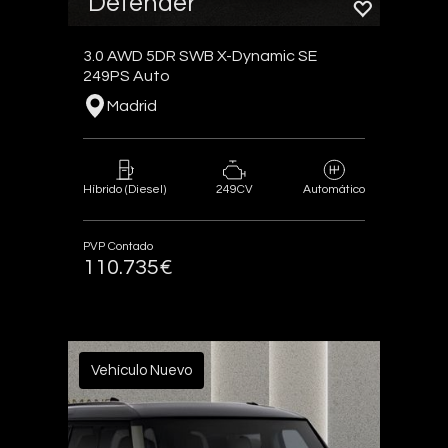
Defender
3.0 AWD 5DR SWB X-Dynamic SE
249PS Auto
Madrid
249CV
Híbrido (Diesel)
Automático
PVP Contado
110.735€
Vehículo Nuevo