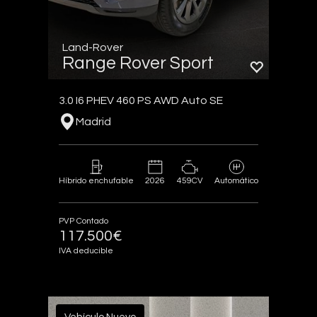
Land-Rover
Range Rover Sport
3.0 I6 PHEV 460 PS AWD Auto SE
Madrid
2026
459CV
Híbrido enchufable
Automático
PVP Contado
117.500€
IVA deducible