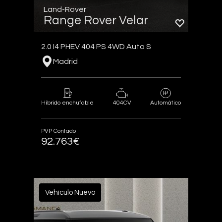
Land-Rover
Range Rover Velar
2.0 I4 PHEV 404 PS 4WD Auto S
Madrid
404CV
Híbrido enchufable
Automático
PVP Contado
92.763€
Vehículo Nuevo