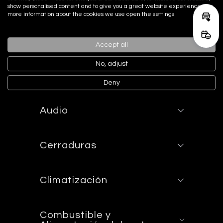
palanca de cambios en aluminio y
show personalised content and to give you a great website experience. For
cuero, consola central en aluminio,
more information about the cookies we use open the settings.
Calcu
puertas en aluminio y cuero y
tablero en aluminio y cuero
Reser
Accept all
No, adjust
Asientos
Deny
Audio
Cerraduras
Climatización
Combustible y