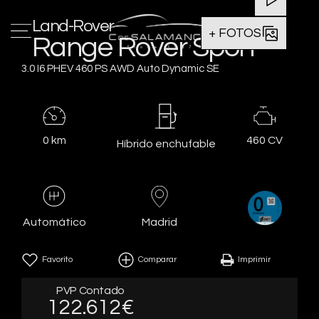
Land-Rover
+ FOTOS
Range Rover Sport
3.0 I6 PHEV 460 PS AWD Auto Dynamic SE
0 km
460 CV
Híbrido enchufable
Madrid
Automático
Favorito
Comparar
Imprimir
PVP Contado
122.612€