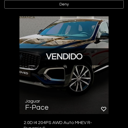
Deny
Vehículo de ocasión
VENDIDO
Jaguar
F-Pace
2.0D I4 204PS AWD Auto MHEV R-