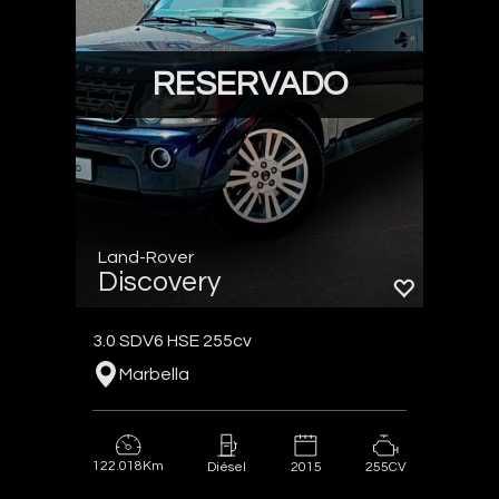
RESERVADO
Land-Rover
Discovery
3.0 SDV6 HSE 255cv
Marbella
122.018Km
2015
255CV
Diésel