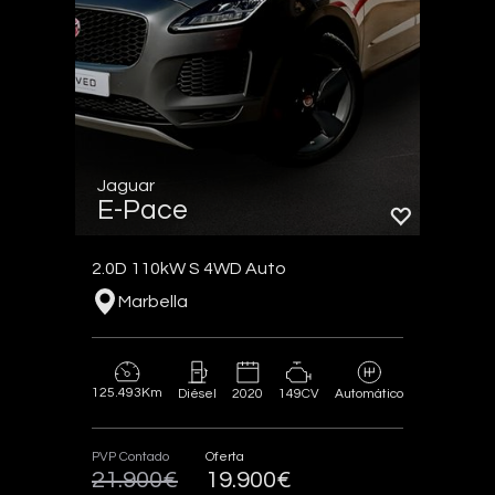
Jaguar
E-Pace
2.0D 110kW S 4WD Auto
Marbella
125.493Km
2020
149CV
Diésel
Automático
PVP Contado
Oferta
21.900€
19.900€