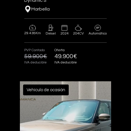
Dynamic S
Marbella
29.438Km
2024
204CV
Diésel
Automático
PVP Contado
Oferta
59.900€
49.900€
IVA deducible
IVA deducible
Vehículo de ocasión