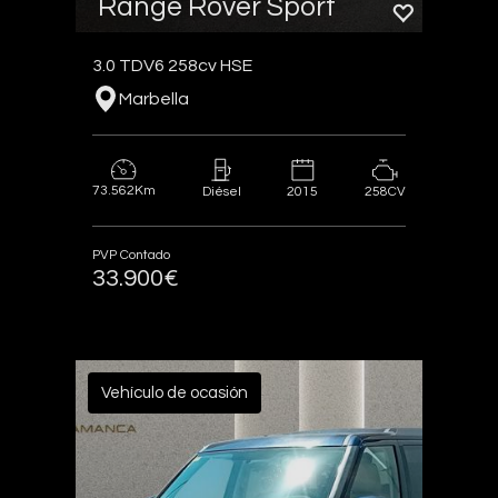
Range Rover Sport
3.0 TDV6 258cv HSE
Marbella
73.562Km
2015
258CV
Diésel
PVP Contado
33.900€
Vehículo de ocasión