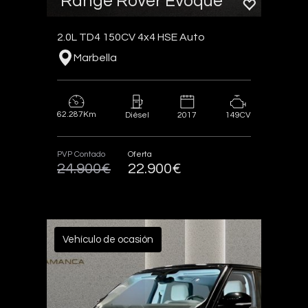
Range Rover Evoque
2.0L TD4 150CV 4x4 HSE Auto
Marbella
62.287Km
2017
149CV
Diésel
PVP Contado
Oferta
24.900€
22.900€
Vehículo de ocasión