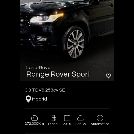
Land-Rover
Range Rover Sport
3.0 TDV6 258cv SE
Madrid
272.000Km
2015
258CV
Diésel
Automático