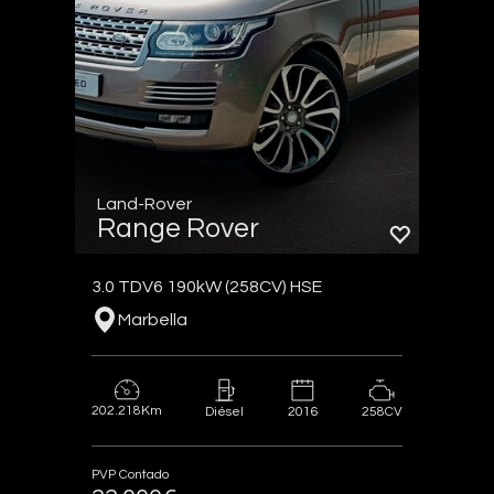
Land-Rover
Range Rover
3.0 TDV6 190kW (258CV) HSE
Marbella
202.218Km
2016
258CV
Diésel
PVP Contado