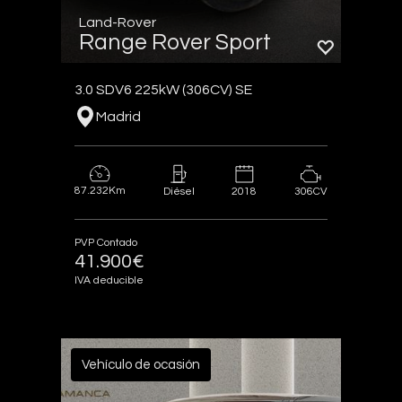
Land-Rover
Range Rover Sport
3.0 SDV6 225kW (306CV) SE
Madrid
87.232Km
2018
306CV
Diésel
PVP Contado
41.900€
IVA deducible
Vehículo de ocasión