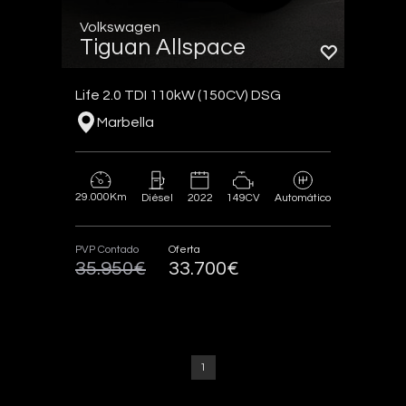
Volkswagen
Tiguan Allspace
Life 2.0 TDI 110kW (150CV) DSG
Marbella
29.000Km
2022
149CV
Diésel
Automático
PVP Contado
Oferta
35.950€
33.700€
1