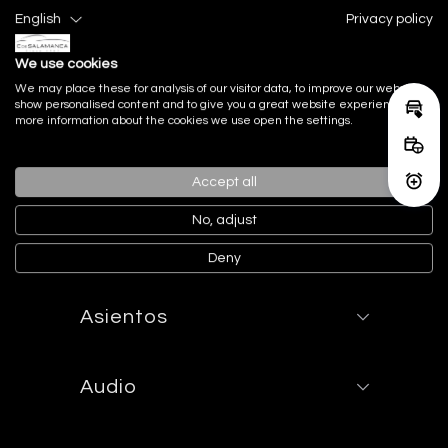
English
Privacy policy
We use cookies
Equipamiento
We may place these for analysis of our visitor data, to improve our website,
serie incluido
show personalised content and to give you a great website experience. For
Calcu
more information about the cookies we use open the settings.
Reser
Acabado Interior
Accept all
Activ
No, adjust
Acabados de lujo:
Deny
Asientos
Audio