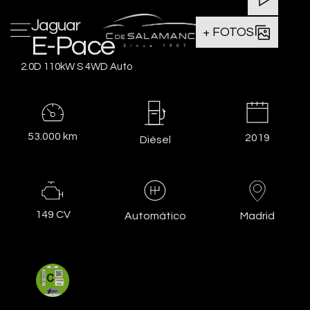
Jaguar
+ FOTOS
E-Pace
2.0D 110kW S 4WD Auto
53.000 km
2019
Diésel
149 CV
Madrid
Automático