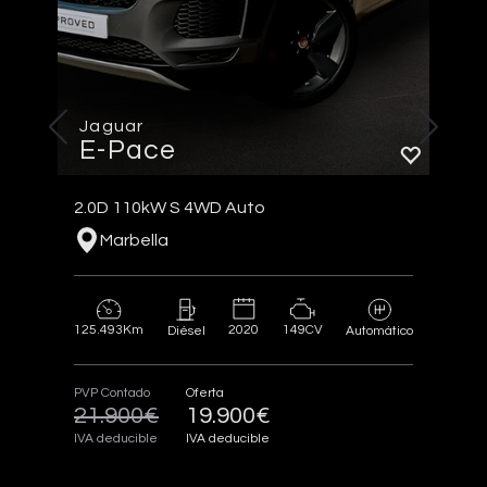
Jaguar
E-Pace
2.0D 110kW S 4WD Auto
Marbella
125.493Km
2020
149CV
Diésel
Automático
PVP Contado
Oferta
21.900€
19.900€
IVA deducible
IVA deducible