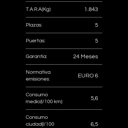
T.A.R.A(Kg):
1.843
Plazas:
5
Puertas:
5
Garantía:
24 Meses
Normativa
EURO 6
emisiones:
Consumo
5,6
medio(l/100 km):
Consumo
ciudad(l/100
6,5