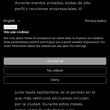
durante eventos privados, bodas de alto
perfil o reuniones empresariales. Si
planea alojarse o visitar estos lugares,
podrá disfrutar de la oportunidad de
English
Privacy policy
admirar modelos exclusivos en un
entorno que combina elegancia, confort y
We use cookies
vistas privilegiadas al Mediterráneo.
We may place these for analysis of our visitor data, to improve our website,
show personalised content and to give you a great website experience. For
more information about the cookies we use open the settings.
Accept all
Preguntas frecuentes:
No, adjust
¿Cuál es la mejor época para ver coches
Deny
de lujo en Marbella?
La temporada alta, que abarca desde
junio hasta septiembre, es el periodo en el
que más vehículos exclusivos circulan
por la ciudad. Durante estos meses,
zonas como Puerto Banús y los