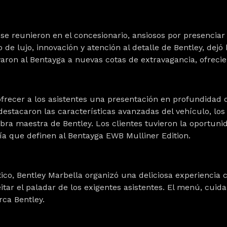
 se reunieron en el concesionario, ansiosos por presencia
o de lujo, innovación y atención al detalle de Bentley, dejó 
varon al Bentayga a nuevas cotas de extravagancia, ofreci
frecer a los asistentes una presentación en profundidad 
destacaron las características avanzadas del vehículo, lo
ra maestra de Bentley. Los clientes tuvieron la oportuni
gía que definen al Bentayga EWB Mulliner Edition.
co, Bentley Marbella organizó una deliciosa experiencia c
tar el paladar de los exigentes asistentes. El menú, cuida
rca Bentley.