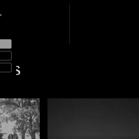
w
tes