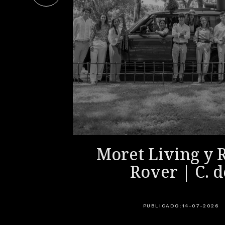
iety -
Moret Living y 
 2026
Rover | C. d
Salamanca Mad
celebran un
PUBLICADO:
14-07-2026
experienci