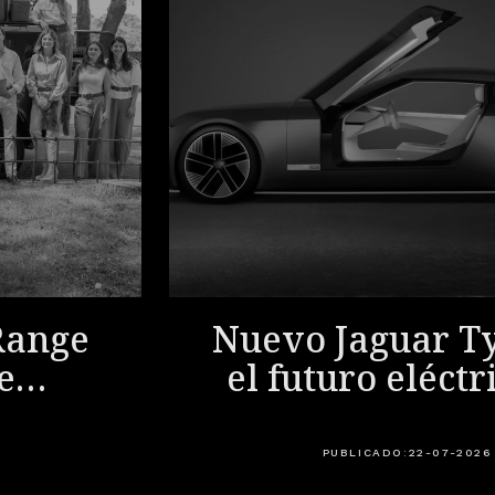
Range
Nuevo Jaguar Ty
e
el futuro eléctr
rid,
Jaguar empieza
a
PUBLICADO:
22-07-2026
a