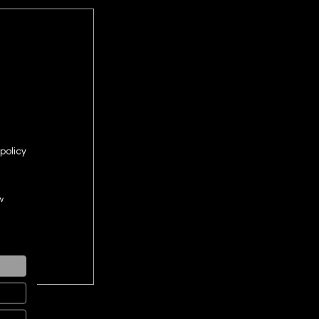
policy
w