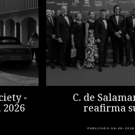
iety -
C. de Salama
i 2026
reafirma s
compromiso soc
la Gala de la A
PUBLICADO:
06-08-2026