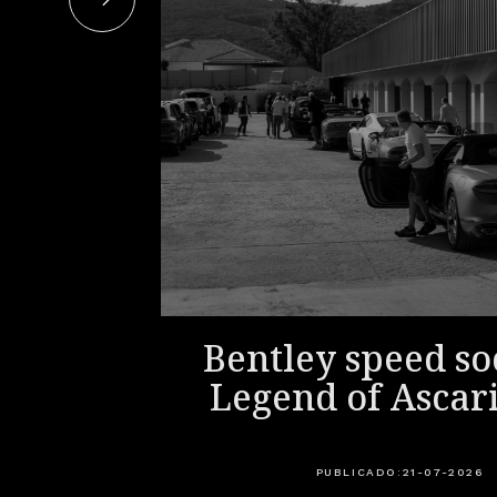
ri: la
Bentley speed soc
 para
Legend of Ascar
cción
PUBLICADO:
21-07-2026