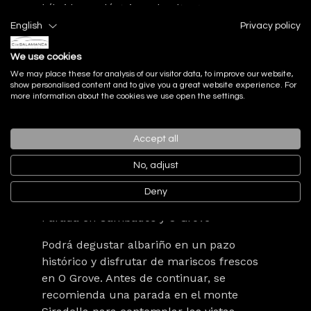
híbridos y eléctricos de alta gama.
English
Privacy policy
We use cookies
We may place these for analysis of our visitor data, to improve our website,
Día 6: Rías Baixas y la ruta del Albariño
show personalised content and to give you a great website experience. For
more information about the cookies we use open the settings.
El recorrido continúa por la PO-531 entre
viñedos y bodegas centenarias.
Accept all
Cambados, O Grove y A Toxa conforman
una experiencia enológica marcada por el
No, adjust
sabor y el paisaje marinero.
Deny
Parada en Cambados y O Grove
Podrá degustar albariño en un pazo
histórico y disfrutar de mariscos frescos
en O Grove. Antes de continuar, se
recomienda una parada en el monte