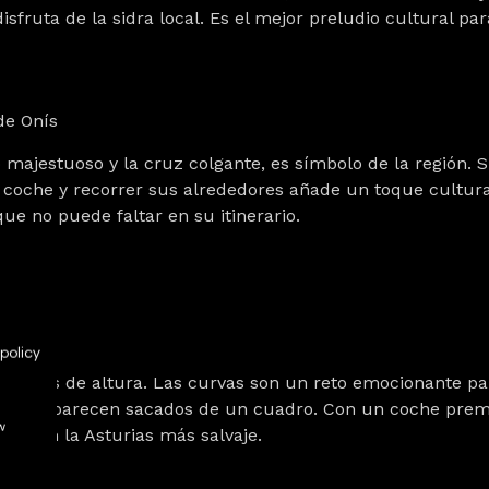
disfruta de la sidra local. Es el mejor preludio cultura
de Onís
o majestuoso y la cruz colgante, es símbolo de la región. S
 coche y recorrer sus alrededores añade un toque cultura
ue no puede faltar en su itinerario.
5 km)
policy
paisajes de altura. Las curvas son un reto emocionante pa
s que parecen sacados de un cuadro. Con un coche premi
w
to con la Asturias más salvaje.