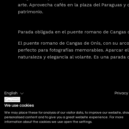
arte. Aprovecha cafés en la plaza del Paraguas y 
patrimonio.
Parada obligada en el puente romano de Cangas 
El puente romano de Cangas de Onís
, con su arc
perfecto para fotografías memorables. Aparcar el
naturaleza y elegancia al volante. Es una parada q
Etapa 2: Cangas de Onís – Lagos de Covadonga (2
English
Privacy 
Este tramo le lleva a carreteras de montaña con 
We use cookies
naturaleza alpina sorprende con lagos y montaña
We may place these for analysis of our visitor data, to improve our website, sho
cómoda y segura. Aquí comienza el contacto direc
personalised content and to give you a great website experience. For more
information about the cookies we use open the settings.