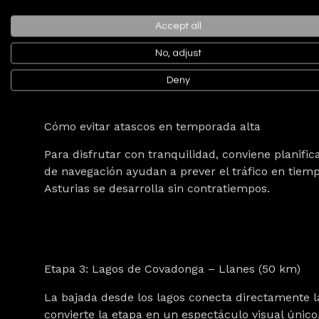
Ruta por la vertiente del Sella y miradores
Accept all
El camino bordea el río y asciende hacia panorám
No, adjust
vegetación, los valles y el aire puro se combinan
montaña en primera persona.
Deny
Cómo evitar atascos en temporada alta
Para disfrutar con tranquilidad, conviene planific
de navegación ayudan a prever el tráfico en tiemp
Asturias se desarrolla sin contratiempos.
Etapa 3: Lagos de Covadonga – Llanes (50 km)
La bajada desde los lagos conecta directamente l
convierte la etapa en un espectáculo visual único