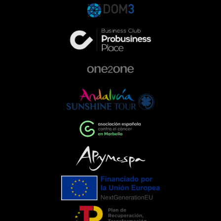
la empresa que va más allá de la
excelencia en el sector de la
automoción. Queremos ser parte activa
de la comunidad, colaborando con
proyectos que ayudan a construir una
sociedad más comprometida y más
humana.Empresas que impulsan el
cambioEventos como la Gala de la AECC
ponen de manifiesto el importante
papel que pueden desempeñar las
empresas cuando unen esfuerzos en
torno a una causa común. La
colaboración entre entidades,
organizaciones y ciudadanía demuestra
que, trabajando juntos, es posible
generar un impacto que trasciende el