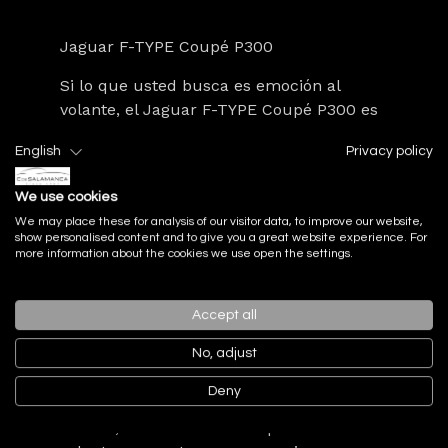
Jaguar F-TYPE Coupé P300
Si lo que usted busca es
emoción al
volante
, el
Jaguar F-TYPE Coupé P300
es
un deportivo que no pasa desapercibido.
English
Privacy policy
Sus
líneas atemporales
y su carácter
dinámico lo convierten en uno de los
We use cookies
coupés más atractivos del segmento.
We may place these for analysis of our visitor data, to improve our website,
show personalised content and to give you a great website experience. For
Con una respuesta de aceleración
more information about the cookies we use open the settings.
inmediata y un paso por curva que
transmite confianza y precisión, este
modelo está diseñado para hacerle sentir
Accept all
el asfalto en cada movimiento.
No, adjust
Dentro, todo está enfocado en usted
Deny
como conductor:
posición ergonómica del
asiento, retroalimentación precisa del