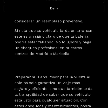
corrosión en los terminales y de que está
Deny
bien sujeta. Si su batería tiene más de
tres años, podría ser el momento de
considerar un reemplazo preventivo.
Si nota que su vehículo tarda en arrancar,
este es un signo claro de que la batería
podría estar fallando. No lo ignore y haga
un chequeo profesional en
nuestros
centros de Madrid o Marbella.
Preparar su Land Rover para la vuelta al
cole no solo garantiza un viaje más
seguro y eficiente, sino que también le da
la tranquilidad de saber que su vehículo
está listo para cualquier situación. Con
estos chequeos y mantenimientos, podra