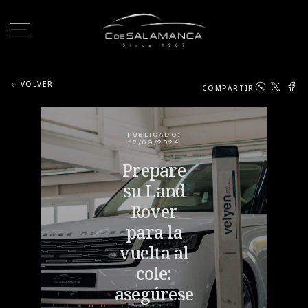
VOLVER
COMPARTIR
PUBLICADO:
12/09/2024
Prepare
su Land
Rover
para la
vuelta al
cole:
asegúrese