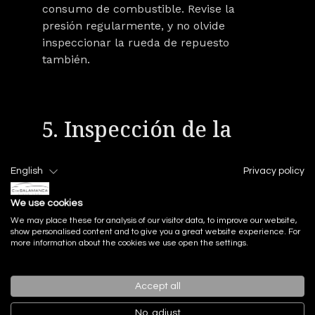
consumo de combustible. Revise la
presión regularmente, y no olvide
inspeccionar la rueda de repuesto
también.
5. Inspección de la
Batería: Evita
English
Privacy policy
Sorpresas
We use cookies
Desagradables
We may place these for analysis of our visitor data, to improve our website,
show personalised content and to give you a great website experience. For
more information about the cookies we use open the settings.
Una batería en mal estado puede dejarle
varado en el momento más inoportuno.
Accept all
Inspeccionaremos la batería de su Land
Rover para asegurarse de que no hay
No, adjust