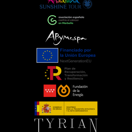
cambioEventos como la Gala de la AECC
ponen de manifiesto el importante
papel que pueden desempeñar las
empresas cuando unen esfuerzos en
torno a una causa común. La
colaboración entre entidades,
organizaciones y ciudadanía demuestra
que, trabajando juntos, es posible
generar un impacto que trasciende el
propio evento.Para C. de Salamanca,
participar en esta iniciativa supone
renovar nuestro compromiso con
aquellas acciones que mejoran la vida
de las personas y apoyan el trabajo de
entidades que, como la Asociación
Española Contra el Cáncer, realizan una