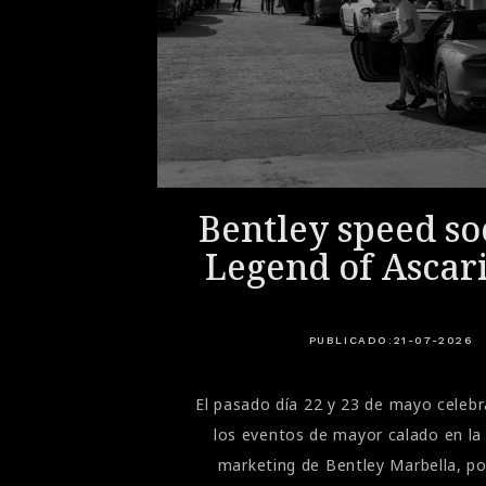
ri: la
Bentley speed soc
 para
Legend of Ascar
cción
PUBLICADO:
21-07-2026
 programa también puede incorporar actividades complementarias relacionadas con la preparación psicofísica. Según el curso, pueden intervenir especialistas centrados en la postura, la concentración, la nutrición o la gestión del estrés.Estas sesiones ayudan a comprender que la conducción deportiva no depende exclusivamente de la técnica. La atención, los reflejos, el estado físico y la gestión de la fatiga también influyen en el rendimiento.Qué modelos se utilizan durante los cursosLa flota depende del nivel, la temporada y la programación oficial de Ferrari. En las distintas ediciones se emplean modelos de carretera seleccionados por la marca para trabajar las técnicas previstas en cada fase. En esta temporada la flota se compone del 296 GTB, 296 Speciale y del 849 Testarossa.A partir del nivel Evoluzione+, los participantes pueden conducir el Ferrari 296 Challenge, desarrollado específicamente para el campeonato monomarca de Ferrari.Esta combinación permite apreciar diferencias importantes entre un deportivo homologado para carretera y un coche de carreras: respuesta de los mandos, comportamiento del chasis, capacidad de frenada, nivel de agarre y exigencia física.Qué conocimientos pueden trasladarse a la conducción diariaEl Corso Pilota se desarrolla en circuito y enseña técnicas de conducción deportiva, pero el nivel Sport puede aportar conocimientos útiles para el uso cotidiano de un Ferrari.Aprender a dirigir correctamente la mirada, entender las transferencias de peso, frenar con progresividad y conocer las reacciones del vehículo puede ayudarle a conducir con mayor precisión y confianza.No obstante, el curso no convierte la carretera en un circuito. Las técnicas aprendidas deben adaptarse siempre al tráfico, al estado de la vía, a la visibilidad y a los límites legales. Su principal aportación para la conducción diaria es un mayor conocimiento del automóvil y una gestión más consciente de sus prestaciones.Otras experiencias de conducción organizadas por FerrariAdemás de los tres cursos progresivos, Ferrari organiza otras experiencias específicas que complementan el programa principal.Personal C
El pasado día 22 y 23 de mayo cele
los eventos de mayor calado en la
marketing de Bentley Marbella, p