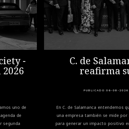
iety -
C. de Salama
i 2026
reafirma s
compromiso soc
la Gala de la A
PUBLICADO:
06-08-2026
Marbella
bramos uno de
En C. de Salamanca entendemos qu
 agenda de
una empresa también se mide por 
or segunda
para generar un impacto positivo e