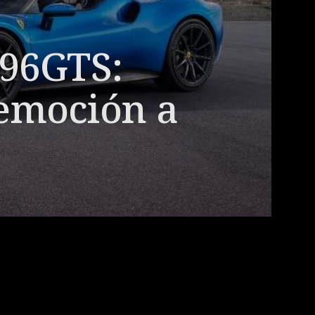
96GTS:
 emoción a