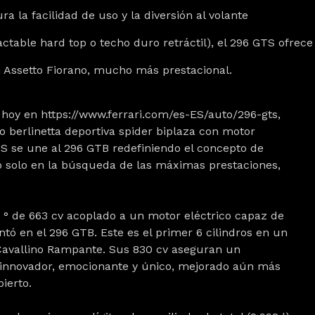
a la facilidad de uso y la diversión al volante
actable hard top o techo duro retráctil), el 296 GTS ofre
n Assetto Fiorano, mucho más prestacional.
 hoy en https://www.ferrari.com/es-ES/auto/296-gts,
o berlinetta deportiva spider biplaza con motor
TS se une al 296 GTB redefiniendo el concepto de
no solo en la búsqueda de las máximas prestaciones,
0 ° de 663 cv acoplado a un motor eléctrico capaz de
tó en el 296 GTB. Este es el primer 6 cilindros en un
l Cavallino Rampante. Sus 830 cv aseguran un
innovador, emocionante y único, mejorado aún más
bierto.