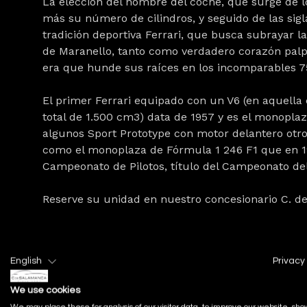
La elección del nombre del coche, que surge de los
más su número de cilindros, y seguido de las sig
tradición deportiva Ferrari, que busca subrayar 
de Maranello, tanto como verdadero corazón pal
era que hunde sus raíces en los incomparables 75
El primer Ferrari equipado con un V6 (en aquella
total de 1.500 cm3) data de 1957 y es el monoplaz
algunos Sport Prototype con motor delantero otros 
como el monoplaza de Fórmula 1 246 F1 que en 195
Campeonato de Pilotos, título del Campeonato de
Reserve su unidad en nuestro concesionario C. de
English
Privacy 
We use cookies
We may place these for analysis of our visitor data, to improve our website, sho