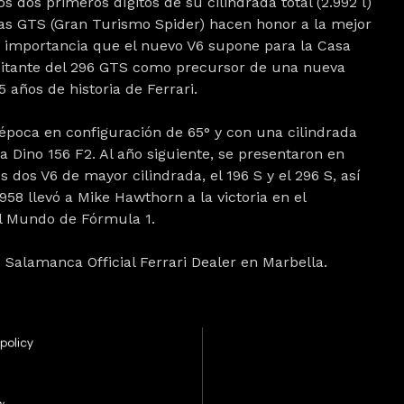
 dos primeros dígitos de su cilindrada total (2.992 l)
las GTS (Gran Turismo Spider) hacen honor a la mejor
la importancia que el nuevo V6 supone para la Casa
pitante del 296 GTS como precursor de una nueva
 años de historia de Ferrari.
 época en configuración de 65° y con una cilindrada
a Dino 156 F2. Al año siguiente, se presentaron en
dos V6 de mayor cilindrada, el 196 S y el 296 S, así
8 llevó a Mike Hawthorn a la victoria en el
l Mundo de Fórmula 1.
 Salamanca Official Ferrari Dealer en Marbella.
policy
w