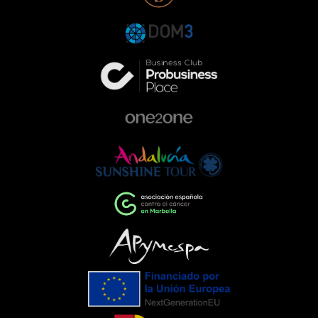
gala responde a una forma de entender
la empresa que va más allá de la
excelencia en el sector de la
automoción. Queremos ser parte activa
de la comunidad, colaborando con
proyectos que ayudan a construir una
sociedad más comprometida y más
humana.Empresas que impulsan el
cambioEventos como la Gala de la AECC
ponen de manifiesto el importante
papel que pueden desempeñar las
empresas cuando unen esfuerzos en
torno a una causa común. La
colaboración entre entidades,
organizaciones y ciudadanía demuestra
que, trabajando juntos, es posible