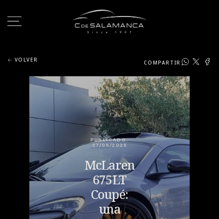
VOLVER
COMPARTIR
PUBLICADO:
27/05/2025
McLaren
675LT
Coupé:
una