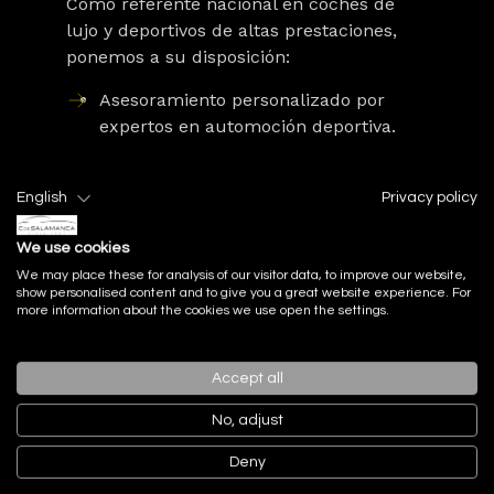
Como referente nacional en
coches de
lujo y deportivos de altas prestaciones
,
ponemos a su disposición:
Asesoramiento personalizado por
expertos en automoción deportiva.
Taller oficial especializado en
English
Privacy policy
superdeportivos
.
We use cookies
We may place these for analysis of our visitor data, to improve our website,
Certificación y revisión previa de cada
show personalised content and to give you a great website experience. For
unidad.
more information about the cookies we use open the settings.
Posibilidad de entrega a domicilio y
Accept all
gestión de transporte cerrado.
No, adjust
Servicios de financiación premium y
Deny
recompra.