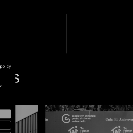
policy
tes
w