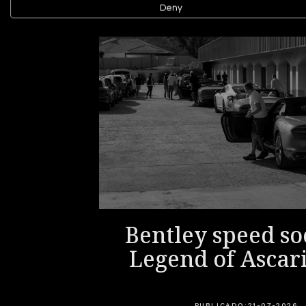
Deny
ri: la
Bentley speed soc
 para
Legend of Ascar
cción
PUBLICADO:
21-07-2026