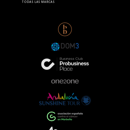
TODAS LAS MARCAS
personas y que reflejan valores con los
que nos sentimos plenamente
identificados: solidaridad,
responsabilidad y compromiso.Nuestra
participación con Range Rover en esta
gala responde a una forma de entender
la empresa que va más allá de la
excelencia en el sector de la
automoción. Queremos ser parte activa
de la comunidad, colaborando con
proyectos que ayudan a construir una
sociedad más comprometida y más
humana.Empresas que impulsan el
cambioEventos como la Gala de la AECC
ponen de manifiesto el importante
papel que pueden desempeñar las