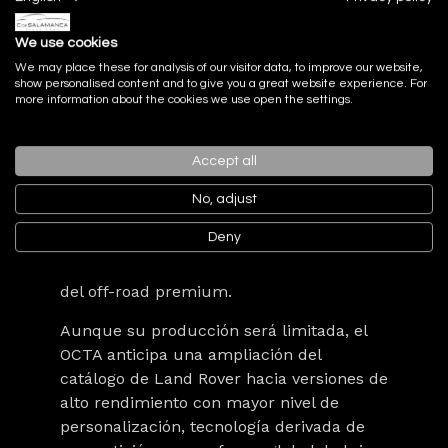
Futuro: el Defender más exclusivo y
We use cookies
deseado
We may place these for analysis of our visitor data, to improve our website,
show personalised content and to give you a great website experience. For
El Defender OCTA marca el inicio de una
more information about the cookies we use open the settings.
nueva familia de modelos extremos
dentro de Land Rover, al estilo de lo que
Accept all
representa AMG en Mercedes-Benz o M
en BMW. Su posicionamiento,
No, adjust
motorización y carácter artesanal lo
Deny
convierten en una pieza altamente
codiciada para coleccionistas y amantes
del off-road premium.
Aunque su producción será limitada, el
OCTA anticipa una ampliación del
catálogo de Land Rover hacia versiones de
alto rendimiento con mayor nivel de
personalización, tecnología derivada de