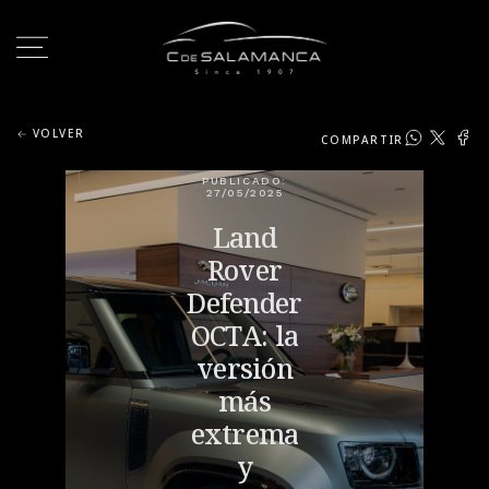
VOLVER
COMPARTIR
PUBLICADO:
27/05/2025
Land
Rover
Defender
OCTA: la
versión
más
extrema
y