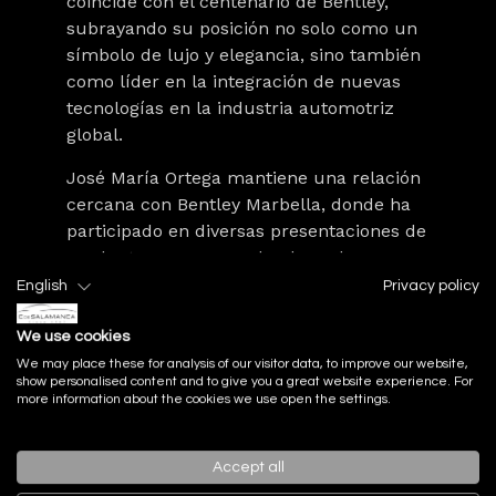
coincide con el centenario de Bentley,
subrayando su posición no solo como un
símbolo de lujo y elegancia, sino también
como líder en la integración de nuevas
tecnologías en la industria automotriz
global.
José María Ortega mantiene una relación
cercana con
Bentley Marbella
, donde ha
participado en diversas presentaciones de
productos y mesas redondas sobre
tecnología aplicada a Bentley. Estas
English
Privacy policy
colaboraciones han sido clave para
compartir su visión futurista y conectar
We use cookies
con los apasionados de la marca
We may place these for analysis of our visitor data, to improve our website,
show personalised content and to give you a great website experience. For
more information about the cookies we use open the settings.
¿Te imaginas ser uno de los primeros en
experimentar esta innovación?
Accept all