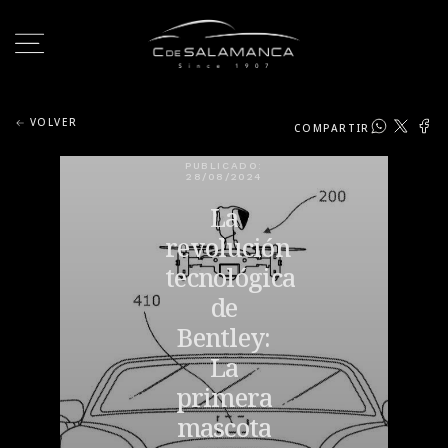
VOLVER
COMPARTIR
PUBLICADO:
28/08/2024
La
revolución
tecnológica
de
Bentley:
La
primera
mascota