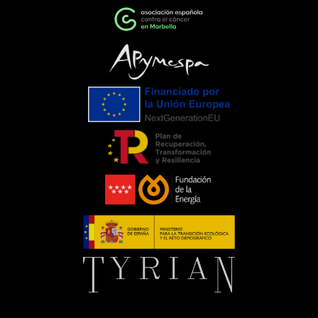
cambioEventos como la Gala de la AECC
ponen de manifiesto el importante
papel que pueden desempeñar las
empresas cuando unen esfuerzos en
torno a una causa común. La
colaboración entre entidades,
organizaciones y ciudadanía demuestra
que, trabajando juntos, es posible
generar un impacto que trasciende el
propio evento.Para C. de Salamanca,
participar en esta iniciativa supone
renovar nuestro compromiso con
aquellas acciones que mejoran la vida
de las personas y apoyan el trabajo de
entidades que, como la Asociación
Española Contra el Cáncer, realizan una