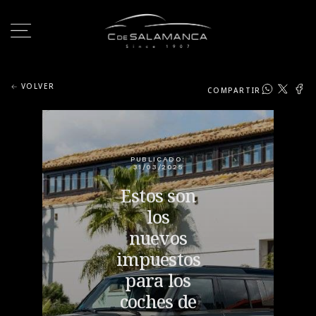
VOLVER
COMPARTIR
PUBLICADO:
31/03/2025
Estos son
los
nuevos
impuestos
para los
coches de