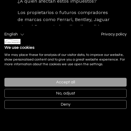
¿A quién afectan estos impuestos?
Los propietarios o futuros compradores
de marcas como Ferrari, Bentley, Jaguar
o Land Rover —todas ellas disponibles en
nuestros concesionarios— serán los más
English
Privacy policy
impactados. Especialmente si optan por
motorizaciones tradicionales frente a
We use cookies
versiones híbridas o eléctricas.
We may place these for analysis of our visitor data, to improve our website,
show personalised content and to give you a great website experience. For
more information about the cookies we use open the settings.
En este contexto, conviene contar con
asesoramiento especializado como el que
ofrecemos en nuestros puntos de venta y
Accept all
servicio en Madrid y Marbella. No solo
No, adjust
para elegir el modelo ideal, sino también
para optimizar su compra desde el punto
Deny
de vista fiscal.