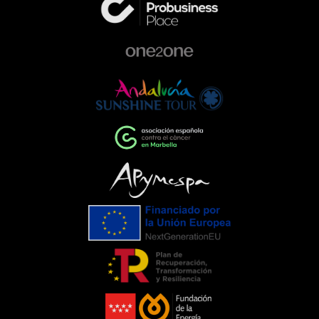
excelencia en el sector de la
automoción. Queremos ser parte activa
de la comunidad, colaborando con
proyectos que ayudan a construir una
sociedad más comprometida y más
humana.Empresas que impulsan el
cambioEventos como la Gala de la AECC
ponen de manifiesto el importante
papel que pueden desempeñar las
empresas cuando unen esfuerzos en
torno a una causa común. La
colaboración entre entidades,
organizaciones y ciudadanía demuestra
que, trabajando juntos, es posible
generar un impacto que trasciende el
propio evento.Para C. de Salamanca,