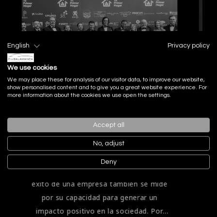
English
Privacy policy
We use cookies
We may place these for analysis of our visitor data, to improve our website,
show personalised content and to give you a great website experience. For
more information about the cookies we use open the settings.
C. de Salamanca
Accept all
reafirma su
compromiso
No, adjust
PUBLICADO:
06-08-2026
social en la Gala
Deny
En C. de Salamanca entendemos que el
El Jaguar Type 00 marca el inicio de una nueva etapa para la histórica firma británica. Presentado a finales de 2024 durante la Miami Art Week. Con unas proporciones rompedoras, un lenguaje de diseño completamente renovado y una filosofía que combina innovación, exclusividad y artesanía, el Type 00 muestra el camino que seguirán los futuros vehículos de producción de Jaguar.Aunque todavía no llegará a los concesionarios como un modelo comercial, este concept car permite conocer de primera mano la dirección que tomará la marca en los próximos años y cómo entiende el lujo en la era de la movilidad eléctrica.En este artículo descubrirá qué es 
de la AECC de
éxito de una empresa también se mide
Marbella
por su capacidad para generar un
impacto positivo en la sociedad. Por