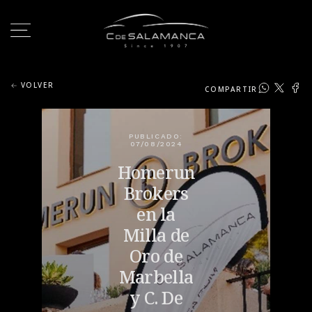
VOLVER
COMPARTIR
PUBLICADO:
07/08/2024
Homerun
Brokers
en la
Milla de
Oro de
Marbella
y C. De