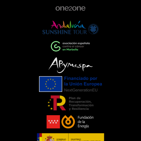
de la comunidad, colaborando con
proyectos que ayudan a construir una
sociedad más comprometida y más
humana.Empresas que impulsan el
cambioEventos como la Gala de la AECC
ponen de manifiesto el importante
papel que pueden desempeñar las
empresas cuando unen esfuerzos en
torno a una causa común. La
colaboración entre entidades,
organizaciones y ciudadanía demuestra
que, trabajando juntos, es posible
generar un impacto que trasciende el
propio evento.Para C. de Salamanca,
participar en esta iniciativa supone
renovar nuestro compromiso con