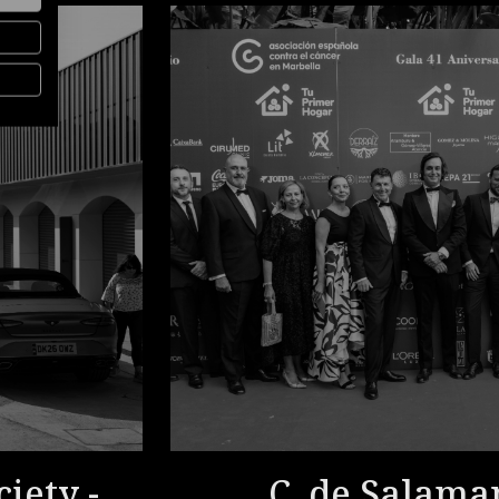
iety -
C. de Salama