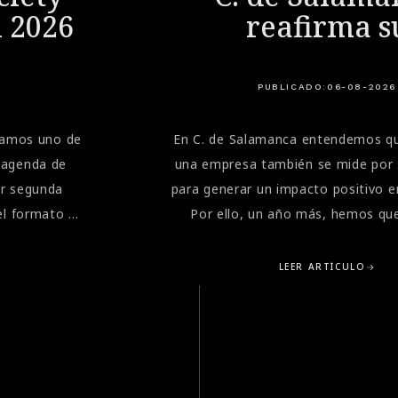
i 2026
reafirma s
compromiso soc
la Gala de la A
PUBLICADO:
06-08-2026
Marbella
bramos uno de
En C. de Salamanca entendemos qu
 agenda de
una empresa también se mide por 
or segunda
para generar un impacto positivo e
el formato de
Por ello, un año más, hemos que
 velocidad
presentes en una de las citas sol
ri", donde
importantes del verano en la Costa d
LEER ARTÍCULO
a combinación
Gala Benéfica de la Asociación Espa
 nivel y la
Cáncer (AECC) de Marbella, cele
timos modelos
emblemática Finca La Concepción.E
Ciudad Soñada
que reúne cada año a empresas, in
ivados más
particulares comprometidos con