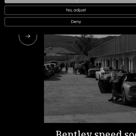
No, adjust
Deny
ri: la
Bentley speed soc