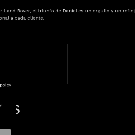
ar Land Rover
, el triunfo de Daniel es un orgullo y un refl
nal a cada cliente.
policy
tes
w