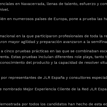
enciales en Navacerrada, llenas de talento, esfuerzo y co
ivel.
én en numerosos países de Europa, pone a prueba las hab
ional en la que participaron profesionales de toda la r
ron mayor agilidad y preparación avanzaron a la semifina
on a cinco pruebas prácticas en las que se combinaban esce
venta. Estas pruebas incluían diferentes role plays, tanto
 conocimiento del producto y la capacidad de resolver sit
o por representantes de JLR España y consultores especial
fue nombrado Mejor Experiencia Cliente de la Red JLR Esp
ón demostrada por todos los candidatos han hecho de esta 