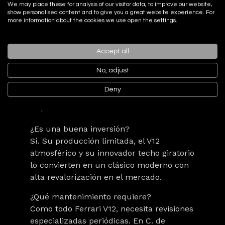
We may place these for analysis of our visitor data, to improve our website,
instalaciones o a concertar una visita
show personalised content and to give you a great website experience. For
privada para contemplar esta obra de
more information about the cookies we use open the settings.
arte automotriz en persona.
Accept all
No, adjust
Preguntas frecuentes sobre el Ferrari
Deny
Superamerica 2005
¿Es una buena inversión?
Sí. Su producción limitada, el V12
atmosférico y su innovador techo giratorio
lo convierten en un clásico moderno con
alta revalorización en el mercado.
¿Qué mantenimiento requiere?
Como todo Ferrari V12, necesita revisiones
especializadas periódicas. En C. de