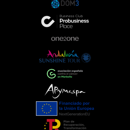
gala responde a una forma de entender
la empresa que va más allá de la
excelencia en el sector de la
automoción. Queremos ser parte activa
de la comunidad, colaborando con
proyectos que ayudan a construir una
sociedad más comprometida y más
humana.Empresas que impulsan el
cambioEventos como la Gala de la AECC
ponen de manifiesto el importante
papel que pueden desempeñar las
empresas cuando unen esfuerzos en
torno a una causa común. La
colaboración entre entidades,
organizaciones y ciudadanía demuestra
que, trabajando juntos, es posible