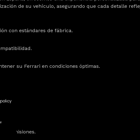
lización de su vehículo, asegurando que cada detalle refle
ión con estándares de fábrica.
ompatibilidad.
ntener su Ferrari en condiciones óptimas.
policy
w
 GTB?
 sin emisiones.