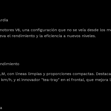
ardia
s motores V6, una configuración que no se veía desde los 
a el rendimiento y la eficiencia a nuevos niveles.
rendimiento
0 LM, con líneas limpias y proporciones compactas. Destac
/h, y el innovador "tea-tray" en el frontal, que mejora la 
da