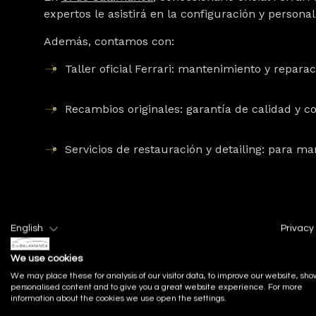
expertos le asistirá en la configuración y persona
Además, contamos con:
Taller oficial Ferrari
: mantenimiento y reparac
Recambios originales
: garantía de calidad y c
Servicios de restauración y detailing
: para ma
English
Privacy 
Preguntas frecuentes sobre el Ferrari 296 GTB
We use cookies
We may place these for analysis of our visitor data, to improve our website, sho
¿Cuál es la autonomía en modo eléctrico del 296
personalised content and to give you a great website experience. For more
Hasta 25 km, ideal para desplazamientos urbanos
information about the cookies we use open the settings.