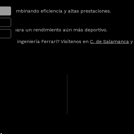
ari?
ble, combinando eficiencia y altas prestaciones.
e peso para un rendimiento aún más deportivo.
 de la ingeniería Ferrari? Visítenos en
C. de Salamanca
y