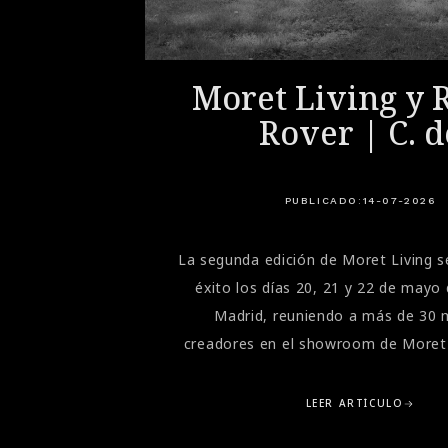
iety -
Moret Living y 
 2026
Rover | C. d
Salamanca Mad
celebran un
PUBLICADO:
14-07-2026
experienci
amos uno de
La segunda edición de Moret Living s
multisensori
agenda de
éxito los días 20, 21 y 22 de mayo
dedicada a
r segunda
Madrid, reuniendo a más de 30 
interiorism
l formato de
creadores en el showroom de Moret
contemporán
velocidad
Moret) para ofrecer una experi
i", donde
interiorismo conjunta bajo el conce
LEER ARTÍCULO
 combinación
Sabana". El evento, organizado por l