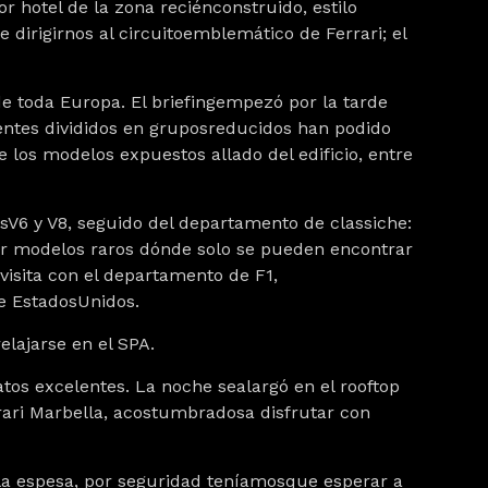
 hotel de la zona reciénconstruido, estilo
irigirnos al circuitoemblemático de Ferrari; el
de toda Europa. El briefingempezó por la tarde
entes divididos en gruposreducidos han podido
 los modelos expuestos allado del edificio, entre
 losV6 y V8, seguido del departamento de
classiche
:
ver modelos raros dónde solo se pueden encontrar
isita con el departamento de F1,
e EstadosUnidos.
relajarse en el SPA.
tos excelentes. La noche sealargó en el rooftop
ari Marbella, acostumbradosa disfrutar con
la espesa, por seguridad teníamosque esperar a