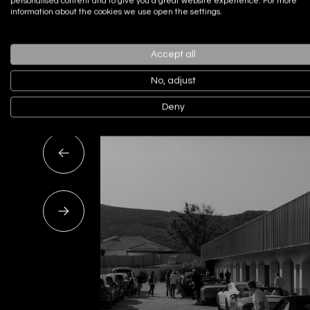
personalised content and to give you a great website experience. For more
information about the cookies we use open the settings.
Actualidad
Noticias recien
Accept all
No, adjust
Deny