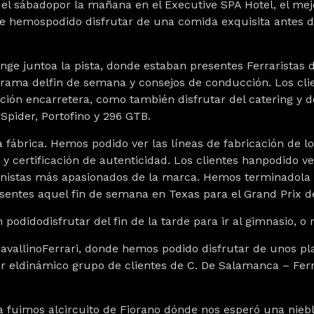
l sábadopor la mañana en el Executive SPA Hotel, el mejor
 hemospodido disfrutar de una comida exquisita antes de d
unge juntoa la pista, donde estaban presentes Ferraristas 
grama delfin de semana y consejos de conducción. Los cli
ción encarretera, como también disfrutar del catering y de
Spider, Portofino y 296 GTB.
 la fábrica. Hemos podido ver las líneas de fabricación de
y certificación de autenticidad. Los clientes hanpodido 
onistas más apasionados de la marca. Hemos terminadola v
entes aquel fin de semana en Texas para el Grand Prix d
n podidodisfrutar del fin de la tarde para ir al gimnasio, o 
avallinoFerrari, donde hemos podido disfrutar de unos pla
r eldinámico grupo de clientes de C. De Salamanca – Ferr
 fuimos alcircuito de Fiorano dónde nos esperó una nieb