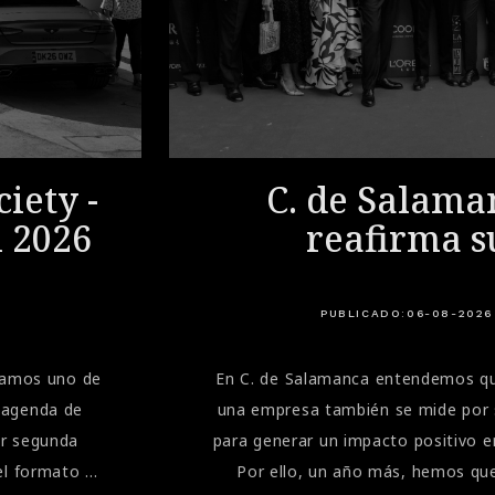
iety -
C. de Salama
i 2026
reafirma s
compromiso soc
la Gala de la A
PUBLICADO:
06-08-2026
Marbella
bramos uno de
En C. de Salamanca entendemos qu
 agenda de
una empresa también se mide por 
or segunda
para generar un impacto positivo e
el formato de
Por ello, un año más, hemos que