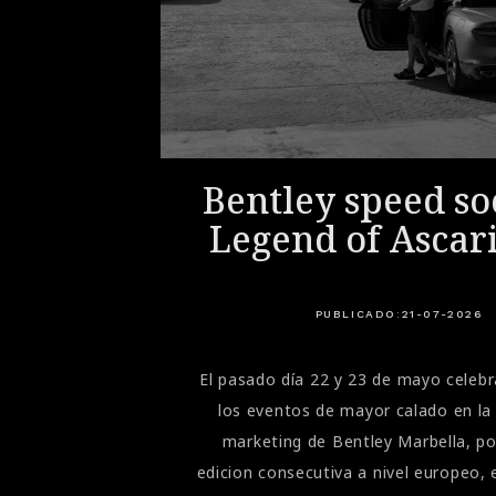
ri: la
Bentley speed soc
 para
Legend of Ascar
cción
PUBLICADO:
21-07-2026
 programa también puede incorporar actividades complementarias relacionadas con la preparación psicofísica. Según el curso, pueden intervenir especialistas centrados en la postura, la concentración, la nutrición o la gestión del estrés.Estas sesiones ayudan a comprender que la conducción deportiva no depende exclusivamente de la técnica. La atención, los reflejos, el estado físico y la gestión de la fatiga también influyen en el rendimiento.Qué modelos se utilizan durante los cursosLa flota depende del nivel, la temporada y la programación oficial de Ferrari. En las distintas ediciones se emplean modelos de carretera seleccionados por la marca para trabajar las técnicas previstas en cada fase. En esta temporada la flota se compone del 296 GTB, 296 Speciale y del 849 Testarossa.A partir del nivel Evoluzione+, los participantes pueden conducir el Ferrari 296 Challenge, desarrollado específicamente para el campeonato monomarca de Ferrari.Esta combinación permite apreciar diferencias importantes entre un deportivo homologado para carretera y un coche de carreras: respuesta de los mandos, comportamiento del chasis, capacidad de frenada, nivel de agarre y exigencia física.Qué conocimientos pueden trasladarse a la conducción diariaEl Corso Pilota se desarrolla en circuito y enseña técnicas de conducción deportiva, pero el nivel Sport puede aportar conocimientos útiles para el uso cotidiano de un Ferrari.Aprender a dirigir correctamente la mirada, entender las transferencias de peso, frenar con progresividad y conocer las reacciones del vehículo puede ayudarle a conducir con mayor precisión y confianza.No obstante, el curso no convierte la carretera en un circuito. Las técnicas aprendidas deben adaptarse siempre al tráfico, al estado de la vía, a la visibilidad y a los límites legales. Su principal aportación para la conducción diaria es un mayor conocimiento del automóvil y una gestión más consciente de sus prestaciones.Otras experiencias de conducción organizadas por FerrariAdemás de los tres cursos progresivos, Ferrari organiza otras experiencias específicas que complementan el programa principal.Personal C
El pasado día 22 y 23 de mayo cele
los eventos de mayor calado en la
marketing de Bentley Marbella, p
edicion consecutiva a nivel europeo, 