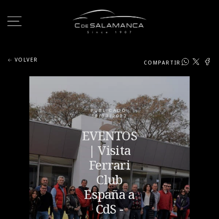
VOLVER
COMPARTIR
PUBLICADO:
19/03/2022
EVENTOS
| Visita
Ferrari
Club
España a
CdS -