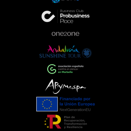
excelencia en el sector de la
automoción. Queremos ser parte activa
de la comunidad, colaborando con
proyectos que ayudan a construir una
sociedad más comprometida y más
humana.Empresas que impulsan el
cambioEventos como la Gala de la AECC
ponen de manifiesto el importante
papel que pueden desempeñar las
empresas cuando unen esfuerzos en
torno a una causa común. La
colaboración entre entidades,
organizaciones y ciudadanía demuestra
que, trabajando juntos, es posible
generar un impacto que trasciende el
propio evento.Para C. de Salamanca,