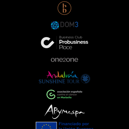
identificados: solidaridad,
responsabilidad y compromiso.Nuestra
participación con Range Rover en esta
gala responde a una forma de entender
la empresa que va más allá de la
excelencia en el sector de la
automoción. Queremos ser parte activa
de la comunidad, colaborando con
proyectos que ayudan a construir una
sociedad más comprometida y más
humana.Empresas que impulsan el
cambioEventos como la Gala de la AECC
ponen de manifiesto el importante
papel que pueden desempeñar las
empresas cuando unen esfuerzos en
torno a una causa común. La