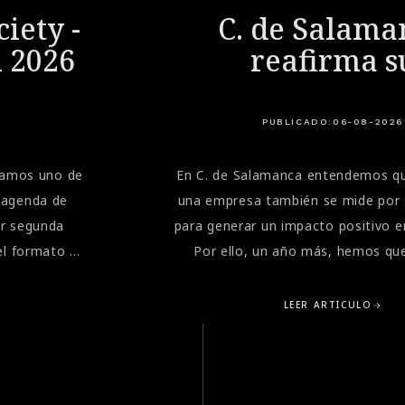
iety -
C. de Salama
i 2026
reafirma s
compromiso soc
la Gala de la A
PUBLICADO:
06-08-2026
Marbella
bramos uno de
En C. de Salamanca entendemos qu
 agenda de
una empresa también se mide por 
or segunda
para generar un impacto positivo e
el formato de
Por ello, un año más, hemos que
 velocidad
presentes en una de las citas sol
ri", donde
importantes del verano en la Costa d
LEER ARTÍCULO
a combinación
Gala Benéfica de la Asociación Espa
 nivel y la
Cáncer (AECC) de Marbella, cele
timos modelos
emblemática Finca La Concepción.E
Ciudad Soñada
que reúne cada año a empresas, in