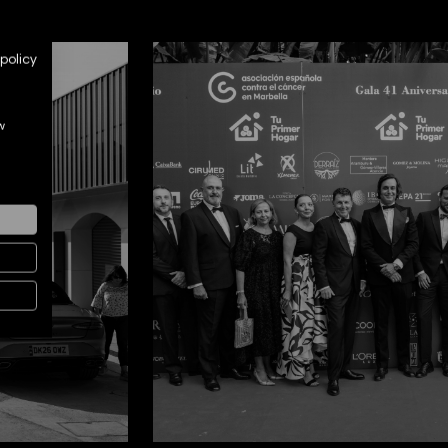
policy
w