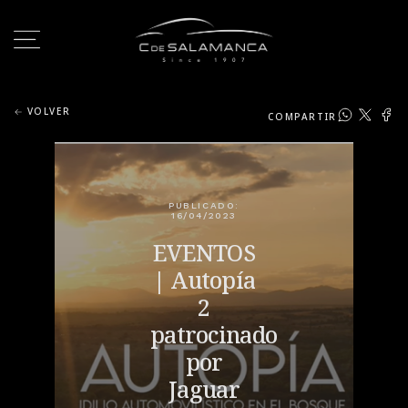
VOLVER
COMPARTIR
PUBLICADO:
16/04/2023
EVENTOS
| Autopía
2
patrocinado
por
Jaguar