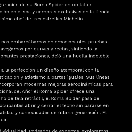
iguración de su Roma Spider en un taller
ción en el spa y compras exclusivas en la tienda
simo chef de tres estrellas Michelin.
tras nos embarcábamos en emocionantes pruebas
navegamos por curvas y rectas, sintiendo la
ionantes prestaciones, dejó una huella indeleble
 a la perfección un diseño atemporal con la
ticación y atletismo a partes iguales. Sus líneas
ue incorporan modernas mejoras aerodinámicas para
ional del Año” el Roma Spider ofrece una
o de tela retráctil, el Roma Spider pasa de
cupantes abrir y cerrar el techo sin pararse en
 calidad y comodidades de última generación. El
cir.
ndividualidad. Rodeados de expertos, exploramos