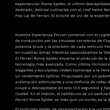
espectacular Roma Spider, el ultimo descapotable
dedicado, delicias culinarias con el chef Heinz B
Pop-up de Ferrari. El broche de oro de la experi
Nuestra Esperienza Ferrari comenzó con el rugid
de conducción por las sinuosas carreteras de Fiug
potencia bruta y la precisión de cada vehículo Fe
en nuestras almas mientras saboreábamos la liber
El Ferrari Roma Spider encarna el pináculo de la 
tecnología más avanzada. Como última incorporación
elegantes y esculpidas rinden homenaje a la here
un rendimiento óptimo. Propulsado por un potent
aceleración estimulante y una sinfonía de notas 
coupé a descapotable en solo 13.5 segundos y has
ciudad. En el interior, el habitáculo es un santu
Ferrari Roma Spider es más que un coche; es la e
El profundo atelier de personalización fue un tes