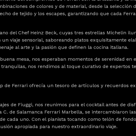
ombinaciones de colores y de material, desde la selección d
 techo de tejido y los escapes, garantizando que cada Ferra
no del Chef Heinz Beck, cuyas tres estrellas Michelin il
 un viaje sensorial, saboreando platos exquisitamente el
aje al arte y la pasión que definen la cocina italiana.
 la buena mesa, nos esperaban momentos de serenidad en 
 tranquilas, nos rendimos al toque curativo de expertos 
 de Ferrari ofrecía un tesoro de artículos y recuerdos ex
sajes de Fiuggi, nos reunimos para el cocktail antes de di
C. de Salamanca Ferrari Marbella, se intercambiaron las
 de cada uno. Con el pianista tocando como telón de fond
lusión apropiada para nuestro extraordinario viaje.