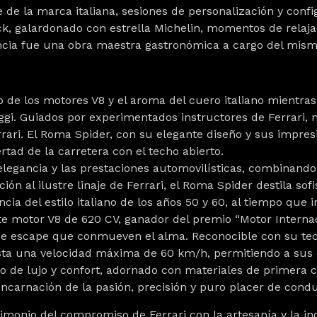
 de la marca italiana, sesiones de personalización y conf
eck, galardonado con estrella Michelin, momentos de relaja
encia fue una obra maestra gastronómica a cargo del mismí
o de los motores V8 y el aroma del cuero italiano mien
gi. Guiados por experimentados instructores de Ferrari, 
rrari. El Roma Spider, con su elegante diseño y sus impres
tad de la carretera con el techo abierto.
elegancia y las prestaciones automovilísticas, combinando
 al ilustre linaje de Ferrari, el Roma Spider destila sofis
ncia del estilo italiano de los años 50 y 60, al tiempo q
e motor V8 de 620 CV, ganador del premio “Motor Internac
de escape que conmueven el alma. Reconocible con su tech
ta una velocidad máxima de 60 km/h, permitiendo a sus o
ario de lujo y confort, adornado con materiales de primera
ncarnación de la pasión, precisión y puro placer de condu
timonio del compromiso de Ferrari con la artesanía y la i