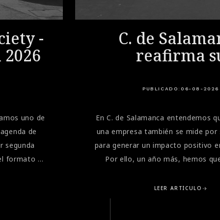
iety -
C. de Salama
i 2026
reafirma s
compromiso soc
la Gala de la A
PUBLICADO:
06-08-2026
Marbella
bramos uno de
En C. de Salamanca entendemos qu
 agenda de
una empresa también se mide por 
or segunda
para generar un impacto positivo e
el formato de
Por ello, un año más, hemos que
 velocidad
presentes en una de las citas sol
ri", donde
importantes del verano en la Costa d
LEER ARTÍCULO
a combinación
Gala Benéfica de la Asociación Espa
 nivel y la
Cáncer (AECC) de Marbella, cele