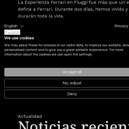
La Esperienza Ferrari en Fiuggi fue más que un e
define a Ferrari. Durante dos días, hemos vivido y
durarán toda la vida.
English
Privacy 
En el corazón de Italia, entre las ondulantes coli
de este encantador oasis, nos llevamos con nosotr
We use cookies
We may place these for analysis of our visitor data, to improve our website, sho
personalised content and to give you a great website experience. For more
information about the cookies we use open the settings.
Accept all
No, adjust
Deny
Actualidad
Noticias recien