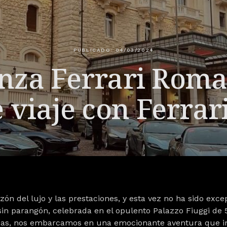
PUBLICADO: 04/03/2024
nza Ferrari Roma
 viaje con Ferrar
azón del lujo y las prestaciones, y esta vez no ha sido ex
sin parangón, celebrada en el opulento Palazzo Fiuggi de 5
 días, nos embarcamos en una emocionante aventura que 