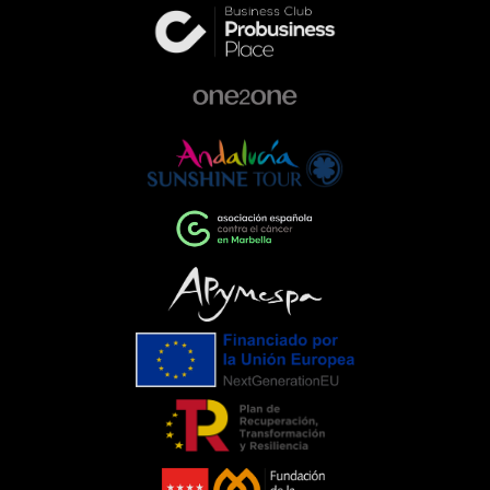
excelencia en el sector de la
automoción. Queremos ser parte activa
de la comunidad, colaborando con
proyectos que ayudan a construir una
sociedad más comprometida y más
humana.Empresas que impulsan el
cambioEventos como la Gala de la AECC
ponen de manifiesto el importante
papel que pueden desempeñar las
empresas cuando unen esfuerzos en
torno a una causa común. La
colaboración entre entidades,
organizaciones y ciudadanía demuestra
que, trabajando juntos, es posible
generar un impacto que trasciende el
propio evento.Para C. de Salamanca,