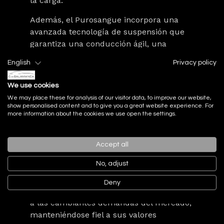
la carga.
Además, el Purosangue incorpora una
avanzada tecnología de suspensión que
garantiza una conducción ágil, una
dirección precisa y un confort de marcha
English
Privacy policy
excepcional. Esta combinación de
versatilidad y rendimiento convierte al
We use cookies
Purosangue en un auténtico Ferrari en
We may place these for analysis of our visitor data, to improve our website,
todos los sentidos.
show personalised content and to give you a great website experience. For
more information about the cookies we use open the settings.
El Ferrari Purosangue representa un hito
Accept all
importante en la evolución de la
No, adjust
legendaria marca italiana. Al aventurarse
en el segmento de los SUV, Ferrari
Deny
demuestra su capacidad para adaptarse
a las cambiantes demandas del mercado,
manteniéndose fiel a sus valores