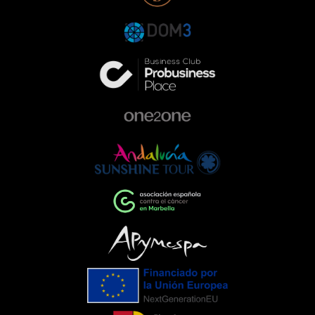
participación con Range Rover en esta
gala responde a una forma de entender
la empresa que va más allá de la
excelencia en el sector de la
automoción. Queremos ser parte activa
de la comunidad, colaborando con
proyectos que ayudan a construir una
sociedad más comprometida y más
humana.Empresas que impulsan el
cambioEventos como la Gala de la AECC
ponen de manifiesto el importante
papel que pueden desempeñar las
empresas cuando unen esfuerzos en
torno a una causa común. La
colaboración entre entidades,
organizaciones y ciudadanía demuestra