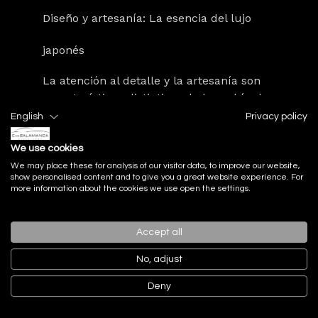
Diseño y artesanía: La esencia del lujo
japonés
La atención al detalle y la artesanía son
características distintivas de los vehículos
de lujo japoneses, reflejando una
English
Privacy policy
profunda conexión con la cultura y
tradición del país.?
We use cookies
We may place these for analysis of our visitor data, to improve our website,
show personalised content and to give you a great website experience. For
Omotenashi: La hospitalidad japonesa en
more information about the cookies we use open the settings.
cada detalle
Accept all
Este concepto japonés de hospitalidad se
refleja en el diseño interior de los
No, adjust
vehículos, donde cada detalle está
Deny
pensado para ofrecer una experiencia
cómoda y placentera al conductor y los