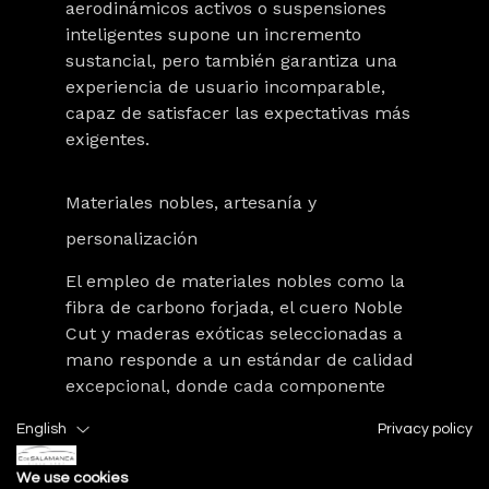
aerodinámicos activos o suspensiones
inteligentes supone un incremento
sustancial, pero también garantiza una
experiencia de usuario incomparable,
capaz de satisfacer las expectativas más
exigentes.
Materiales nobles, artesanía y
personalización
El empleo de materiales nobles como la
fibra de carbono forjada,
el cuero Noble
Cut
y
maderas exóticas
seleccionadas a
mano responde a un estándar de calidad
excepcional, donde cada componente
cumple una función estética y
English
Privacy policy
estructural. Estos materiales no solo
aportan ligereza, resistencia y confort,
We use cookies