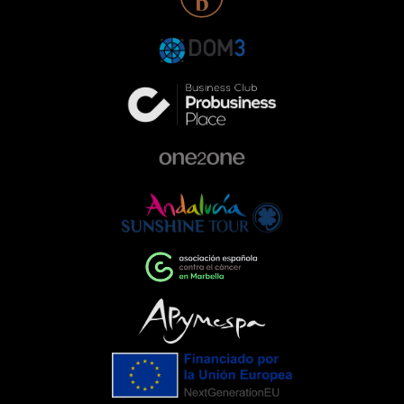
participación con Range Rover en esta
gala responde a una forma de entender
la empresa que va más allá de la
excelencia en el sector de la
automoción. Queremos ser parte activa
de la comunidad, colaborando con
proyectos que ayudan a construir una
sociedad más comprometida y más
humana.Empresas que impulsan el
cambioEventos como la Gala de la AECC
ponen de manifiesto el importante
papel que pueden desempeñar las
empresas cuando unen esfuerzos en
torno a una causa común. La
colaboración entre entidades,
organizaciones y ciudadanía demuestra