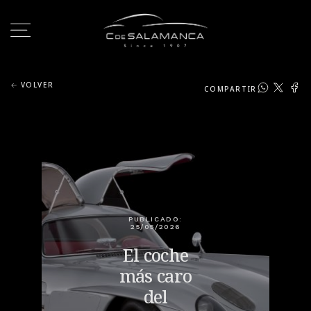
VOLVER
COMPARTIR
PUBLICADO:
25/05/2026
El coche
más caro
del