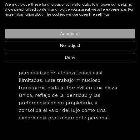
sino que elevan la percepción de
We may place these for analysis of our visitor data, to improve our website,
exclusividad y refinamiento del vehículo.
show personalised content and to give you a great website experience. For
more information about the cookies we use open the settings.
A este nivel de exigencia se suma la
intervención directa de
artesanos
Accept all
especializados
, encargados de adaptar
cada detalle al gusto del cliente. Desde
No, adjust
costuras en contraste realizadas a mano
hasta inserciones en metales preciosos o
Deny
llantas de aleación exclusiva, la
personalización alcanza cotas casi
ilimitadas. Este trabajo minucioso
transforma cada automóvil en una
pieza
única
, reflejo de la identidad y las
preferencias de su propietario, y
consolida el valor del lujo como una
experiencia profundamente personal.