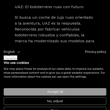
UAZ: El todoterreno ruso con futuro
Si busca un coche de lujo ruso orientado
a la aventura, UAZ es la respuesta.
Reconocida por fabricar
vehículos
todoterreno robustos y confiables
, la
marca ha modernizado sus modelos para
ofrecer opciones con acabados premium
English
Privacy policy
y tecnología avanzada.
El UAZ Patriot, por ejemplo, ha
We use cookies
evolucionado para incluir sistemas de
We may place these for analysis of our visitor data, to improve our website,
show personalised content and to give you a great website experience. For
infoentretenimiento, asientos
more information about the cookies we use open the settings.
calefactables y materiales de mayor
calidad en el habitáculo, sin perder su
esencia aventurera. Este
equilibrio entre
Accept all
funcionalidad y comodidad
lo convierte
No, adjust
en la elección perfecta para quienes
desean explorar terrenos difíciles con el