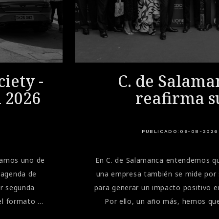
iety -
C. de Salama
i 2026
reafirma s
compromiso soc
la Gala de la A
PUBLICADO:
06-08-2026
Marbella
bramos uno de
En C. de Salamanca entendemos qu
 agenda de
una empresa también se mide por 
or segunda
para generar un impacto positivo e
el formato de
Por ello, un año más, hemos que
 velocidad
presentes en una de las citas sol