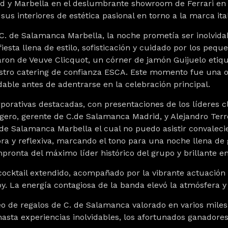
d y Marbella en el deslumbrante showroom de Ferrari en
s interiores de estética pasional en torno a la marca ita
C. de Salamanca Marbella, la noche prometía ser inolvid
fiesta llena de estilo, sofisticación y cuidado por los pe
taron de Veuve Clicquot, un córner de jamón Guijuelo etiqu
stro catering de confianza ESCA. Este momento fue una 
able antes de adentrarse en la celebración principal.
orporativas destacadas, con presentaciones de los líderes 
gero, gerente de C.de Salamanca Madrid, y Alejandro Terr
e Salamanca Marbella el cual no puedo asistir convalecien
ora y reflexiva, marcando el tono para una noche llena de 
impronta del máximo líder histórico del grupo y brillante e
cocktail extendido, acompañado por la vibrante actuación e
oy. La energía contagiosa de la banda elevó la atmósfera y
teo de regalos de C. de Salamanca valorado en varios mile
asta experiencias inolvidables, los afortunados ganadores