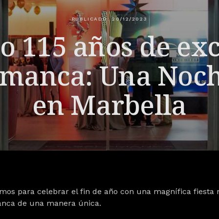
PUBLICADO: 20/12/2023
o 115 años de exc
lamanca: Una Noch
en Marbella
os para celebrar el fin de año con una magnífica fiesta n
anca de una manera única.