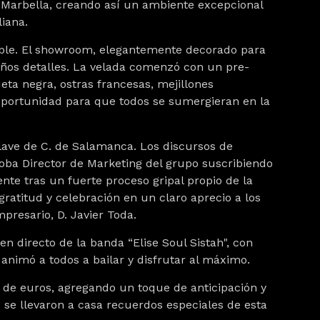
 Marbella, creando así un ambiente excepcional
liana.
able. El showroom, elegantemente decorado para
queños detalles. La velada comenzó con un pre-
eta negra, ostras francesas, mejillones
oportunidad para que todos se sumergieran en la
clave de C. de Salamanca. Los discursos de
oba Director de Marketing del grupo suscribiendo
te tras un fuerte proceso gripal propio de la
gratitud y celebración en un claro aprecio a los
mpresario, D. Javier Toda.
n directo de la banda “Elise Soul Sistah", con
 animó a todos a bailar y disfrutar al máximo.
s de euros, agregando un toque de anticipación y
 se llevaron a casa recuerdos especiales de esta