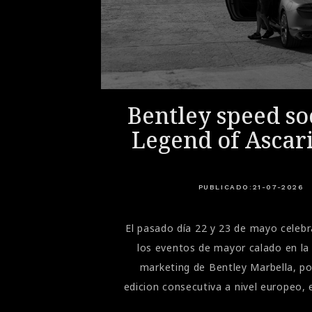
ri: la
Bentley speed soc
 para
Legend of Ascar
cción
PUBLICADO:
21-07-2026
 programa también puede incorporar actividades complementarias relacionadas con la preparación psicofísica. Según el curso, pueden intervenir especialistas centrados en la postura, la concentración, la nutrición o la gestión del estrés.Estas sesiones ayudan a comprender que la conducción deportiva no depende exclusivamente de la técnica. La atención, los reflejos, el estado físico y la gestión de la fatiga también influyen en el rendimiento.Qué modelos se utilizan durante los cursosLa flota depende del nivel, la temporada y la programación oficial de Ferrari. En las distintas ediciones se emplean modelos de carretera seleccionados por la marca para trabajar las técnicas previstas en cada fase. En esta temporada la flota se compone del 296 GTB, 296 Speciale y del 849 Testarossa.A partir del nivel Evoluzione+, los participantes pueden conducir el Ferrari 296 Challenge, desarrollado específicamente para el campeonato monomarca de Ferrari.Esta combinación permite apreciar diferencias importantes entre un deportivo homologado para carretera y un coche de carreras: respuesta de los mandos, comportamiento del chasis, capacidad de frenada, nivel de agarre y exigencia física.Qué conocimientos pueden trasladarse a la conducción diariaEl Corso Pilota se desarrolla en circuito y enseña técnicas de conducción deportiva, pero el nivel Sport puede aportar conocimientos útiles para el uso cotidiano de un Ferrari.Aprender a dirigir correctamente la mirada, entender las transferencias de peso, frenar con progresividad y conocer las reacciones del vehículo puede ayudarle a conducir con mayor precisión y confianza.No obstante, el curso no convierte la carretera en un circuito. Las técnicas aprendidas deben adaptarse siempre al tráfico, al estado de la vía, a la visibilidad y a los límites legales. Su principal aportación para la conducción diaria es un mayor conocimiento del automóvil y una gestión más consciente de sus prestaciones.Otras experiencias de conducción organizadas por FerrariAdemás de los tres cursos progresivos, Ferrari organiza otras experiencias específicas que complementan el programa principal.Personal C
El pasado día 22 y 23 de mayo cele
los eventos de mayor calado en la
marketing de Bentley Marbella, p
edicion consecutiva a nivel europeo, 
comunidad en torno a Bentley y la