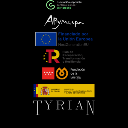
ponen de manifiesto el importante
papel que pueden desempeñar las
empresas cuando unen esfuerzos en
torno a una causa común. La
colaboración entre entidades,
organizaciones y ciudadanía demuestra
que, trabajando juntos, es posible
generar un impacto que trasciende el
propio evento.Para C. de Salamanca,
participar en esta iniciativa supone
renovar nuestro compromiso con
aquellas acciones que mejoran la vida
de las personas y apoyan el trabajo de
entidades que, como la Asociación
Española Contra el Cáncer, realizan una
labor imprescindible durante todo el